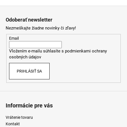
Z
á
Odoberať newsletter
p
Nezmeškajte žiadne novinky či zľavy!
ä
t
Email
i
Vložením e-mailu súhlasíte s
podmienkami ochrany
e
osobných údajov
PRIHLÁSIŤ SA
Informácie pre vás
Vrátenie tovaru
Kontakt