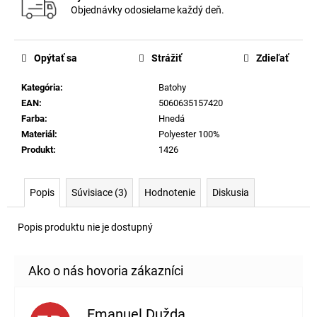
Objednávky odosielame každý deň.
Opýtať sa
Strážiť
Zdieľať
Kategória
:
Batohy
EAN
:
5060635157420
Farba
:
Hnedá
Materiál
:
Polyester 100%
Produkt
:
1426
Popis
Súvisiace (3)
Hodnotenie
Diskusia
Popis produktu nie je dostupný
Emanuel Dužda