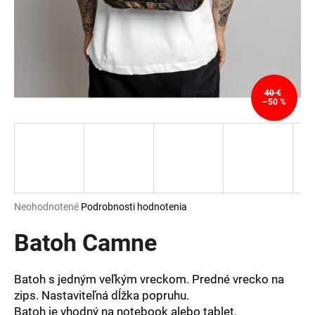
á
j
s
ť
?
40 €
–50 %
HĽADAŤ
Priemerné
Neohodnotené
Podrobnosti hodnotenia
hodnotenie
O
produktu
Batoh Camne
d
je
p
0,0
o
z
Batoh s jedným veľkým vreckom. Predné vrecko na
r
5
zips. Nastaviteľná dĺžka popruhu.
ú
hviezdičiek.
Batoh je vhodný na notebook alebo tablet.