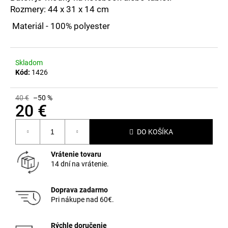
č
Rozmery: 44 x 31 x 14 cm
a
m
Materiál - 100% polyester
e
Skladom
Kód:
1426
40 €
–50 %
20 €
Jednotková
DO KOŠÍKA
cena:
Vrátenie tovaru
14 dní na vrátenie.
Doprava zadarmo
Pri nákupe nad 60€.
Rýchle doručenie