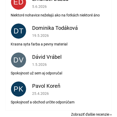
ED
Hodnotenie obchodu je 2 z 5 hviezdičiek.
5.6.2026
Niektoré nohavice neželajú ako na fotkách niektoré áno
Dominika Todáková
DT
Hodnotenie obchodu je 5 z 5 hviezdičiek.
19.5.2026
Krasna syta farba a pevny material
Dávid Vrábel
DV
Hodnotenie obchodu je 5 z 5 hviezdičiek.
1.5.2026
Spokojnost už sem aj odporučal
Pavol Koreň
PK
Hodnotenie obchodu je 5 z 5 hviezdičiek.
25.4.2026
Spokojnosť a obchod určite odporúčam
Zobraziť ďalšie recenzie