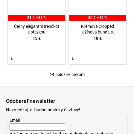
21 €
–28 %
30 €
–40 %
Černý elegantní trenčkot
Krémová cropped
s přezkou
džínová bunda s
třepeným lemem
15 €
18 €
L
L
14
položiek celkom
O
v
Z
l
á
á
Odoberať newsletter
d
p
a
Nezmeškajte žiadne novinky či zľavy!
ä
c
t
Email
i
i
e
Vložením e-mailu súhlasíte s
podmienkami ochrany