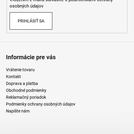
e
p
osobných údajov
r
v
PRIHLÁSIŤ SA
k
y
v
ý
p
i
Informácie pre vás
s
u
Vrátenie tovaru
Kontakt
Doprava a platba
Obchodné podmienky
Reklamačný poriadok
Podmienky ochrany osobných údajov
Napíšte nám