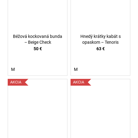
Béžová kockovaná bunda
Hnedý krátky kabát s
– Beige Check
opaskom – Tenoris
50 €
63 €
M
M
AKCIA
AKCIA