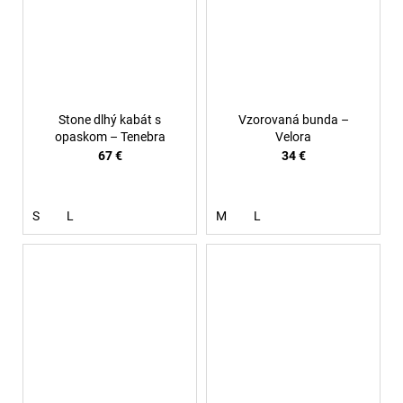
Stone dlhý kabát s
Vzorovaná bunda –
opaskom – Tenebra
Velora
67 €
34 €
S
L
M
L