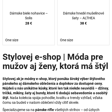
Dámske biele nohavice –
Dámske hnedé mušelínové
Solis
šaty – ALTHEA
28 €
38 €
One size
One size
Stylovej e-shop | Móda pre
mužov aj ženy, ktorá má štýl
Stylovej.sk je módny e-shop, ktorý ponúka široký výber štýlového
pánskeho aj dámskeho oblečenia a doplnkov za dostupné ceny.
Nájdeš u nás unikátne kúsky, ktoré len tak niekde neuvidíš – džínsy,
tričká, mikiny, šaty aj bundy, ktoré ti dodajú sebavedomie a osobitý
štýl.
Naša kolekcia spája pohodlie, kvalitu a trendy vzhľad, vďaka
čomu sa budeš v našom oblečení vždy cítiť skvele.
Špecializujeme sa na
pánske rifle
všetkých strihov – od úzkych