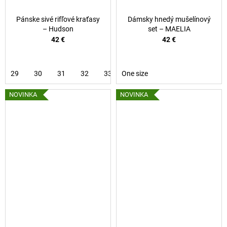
Pánske sivé rifľové kraťasy
Dámsky hnedý mušelínový
– Hudson
set – MAELIA
42 €
42 €
29
30
31
32
33
One size
34
36
NOVINKA
NOVINKA