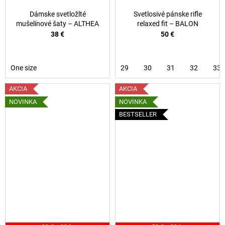
t
Dámske svetložlté
Svetlosivé pánske rifle
o
mušelínové šaty – ALTHEA
relaxed fit – BALON
38 €
50 €
r
á
One size
29
30
31
32
33
m
AKCIA
AKCIA
á
NOVINKA
NOVINKA
š
BESTSELLER
t
ý
l