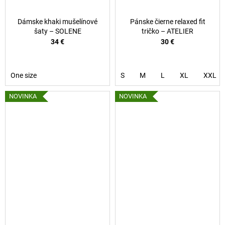
Dámske khaki mušelínové
Pánske čierne relaxed fit
šaty – SOLENE
tričko – ATELIER
34 €
30 €
One size
S
M
L
XL
XXL
NOVINKA
NOVINKA