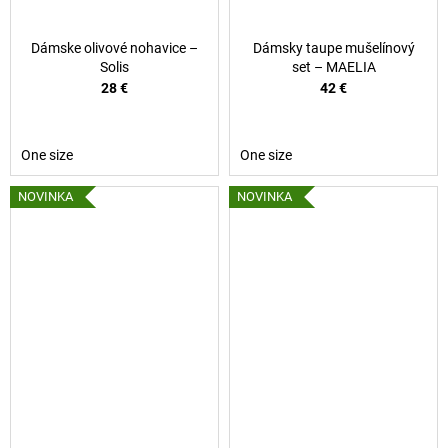
Dámske olivové nohavice –
Dámsky taupe mušelínový
Solis
set – MAELIA
28 €
42 €
One size
One size
NOVINKA
NOVINKA