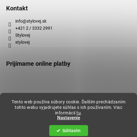
Kontakt
info
@
stylovej.sk
+421 2 / 3332 2991
Stylovej
stylovej
Prijímame online platby
Vytvoril Shoptet
Tento web používa súbory cookie. Ďalším prechádzaním
tohto webu vyjadrujete súhlas s ich používaním. Viac
Copyright 2026
Stylovej
. Všetky práva vyhradené.
informácií
tu
.
Nastavenie
Súhlasím