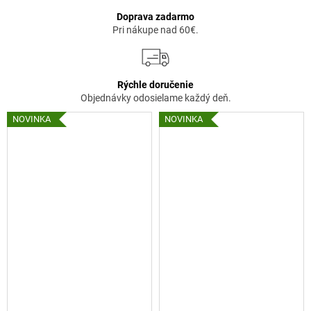
č
u
a
Doprava zadarmo
ž
m
Pri nákupe nad 60€.
e
o
v
Rýchle doručenie
Objednávky odosielame každý deň.
a
NOVINKA
NOVINKA
j
ž
e
n
y
,
k