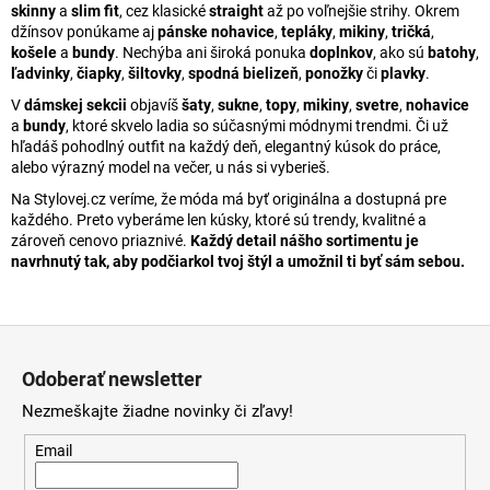
skinny
a
slim fit
, cez klasické
straight
až po voľnejšie strihy. Okrem
džínsov ponúkame aj
pánske
nohavice
,
tepláky
,
mikiny
,
tričká
,
košele
a
bundy
. Nechýba ani široká ponuka
doplnkov
, ako sú
batohy
,
ľadvinky
,
čiapky
,
šiltovky
,
spodná bielizeň
,
ponožky
či
plavky
.
V
dámskej sekcii
objavíš
šaty
,
sukne
,
topy
,
mikiny
,
svetre
,
nohavice
a
bundy
, ktoré skvelo ladia so súčasnými módnymi trendmi. Či už
hľadáš pohodlný outfit na každý deň, elegantný kúsok do práce,
alebo výrazný model na večer, u nás si vyberieš.
Na Stylovej.cz veríme, že móda má byť originálna a dostupná pre
každého. Preto vyberáme len kúsky, ktoré sú trendy, kvalitné a
zároveň cenovo priaznivé.
Každý detail nášho sortimentu je
navrhnutý tak, aby podčiarkol tvoj štýl a umožnil ti byť sám sebou.
Z
á
Odoberať newsletter
p
Nezmeškajte žiadne novinky či zľavy!
ä
t
Email
i