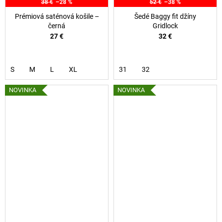
38 €
–28 %
52 €
–38 %
Prémiová saténová košile –
Šedé Baggy fit džíny
černá
Gridlock
27 €
32 €
S
M
L
XL
31
32
NOVINKA
NOVINKA