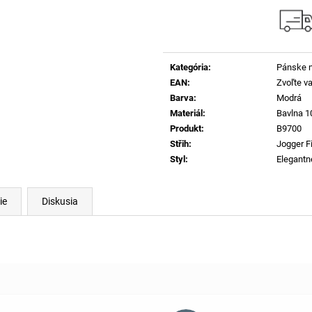
Kategória
:
Pánske 
EAN
:
Zvoľte va
Barva
:
Modrá
Materiál
:
Bavlna 
Produkt
:
B9700
Střih
:
Jogger Fi
Styl
:
Elegantn
ie
Diskusia