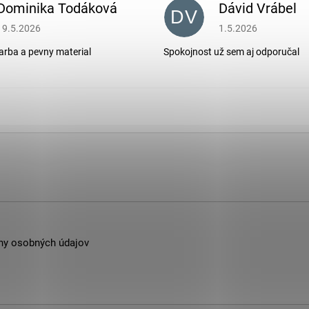
Dominika Todáková
Dávid Vrábel
DV
Hodnotenie obchodu je 5 z 5 hviezdičiek.
Hodnotenie obchodu je
19.5.2026
1.5.2026
arba a pevny material
Spokojnost už sem aj odporučal
ny osobných údajov