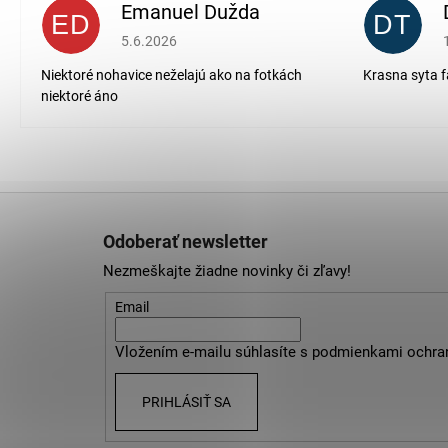
Emanuel Dužda
ED
DT
Hodnotenie obchodu je 2 z 5 hviezdičiek.
5.6.2026
Niektoré nohavice neželajú ako na fotkách
Krasna syta f
niektoré áno
Z
á
Odoberať newsletter
p
Nezmeškajte žiadne novinky či zľavy!
ä
t
Email
i
Vložením e-mailu súhlasíte s
podmienkami ochra
e
PRIHLÁSIŤ SA