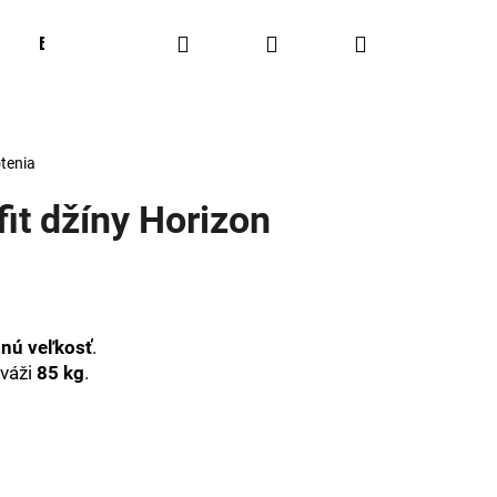
Hľadať
Prihlásenie
Nákupný
BESTSELLERS
OUTFIT OF THE WEEK
Obľúbené
košík
tenia
it džíny Horizon
nú veľkosť
.
váži
85 kg
.