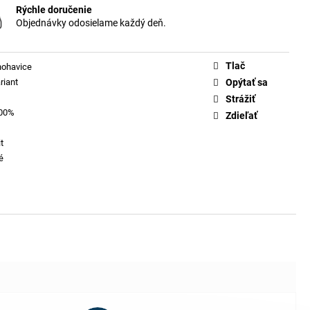
Rýchle doručenie
Objednávky odosielame každý deň.
Tlač
nohavice
riant
Opýtať sa
Strážiť
100%
Zdieľať
t
é