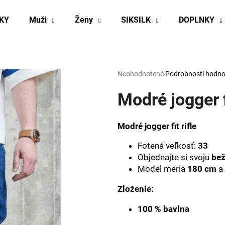
KY
Muži
Ženy
SIKSILK
DOPLNKY
Čo potrebujete nájsť?
Priemerné
Neohodnotené
Podrobnosti hodno
hodnotenie
produktu
Modré jogger f
HĽADAŤ
je
0,0
z
Modré jogger fit rifle
5
Odporúčame
hviezdičiek.
Fotená veľkosť:
33
Objednajte si svoju
bež
Model meria
180 cm
a 
Zloženie:
100 % bavlna