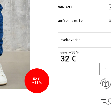
VARIANT
O
AKÚ VEĽKOSŤ?
Zvoľte variant
52 €
–38 %
32 €
Jednotková
cena:
52 €
–38 %