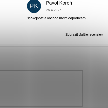
Pavol Koreň
PK
 5 z 5 hviezdičiek.
Hodnotenie obchodu je 5 z 5 hviezdičiek.
25.4.2026
Spokojnosť a obchod určite odporúčam
Zobraziť ďalšie recenzie