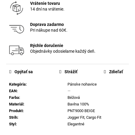
Vrátenie tovaru
14 dní na vrátenie.
Doprava zadarmo
Pri nákupe nad 60€.
Rýchle doručenie
Objednávky odosielame každý deň.
Opýtať sa
Strážiť
Zdieľať
Kategória
:
Pánske nohavice
EAN
:
—
Farba
:
Béžová
Materiál
:
Bavlna 100%
Produkt
:
PNT9000 BEIGE
Strih
:
Jogger Fit
,
Cargo Fit
Styl
:
Elegantné