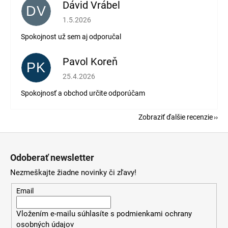
Dávid Vrábel
DV
Hodnotenie obchodu je 5 z 5 hviezdičiek.
1.5.2026
Spokojnost už sem aj odporučal
Pavol Koreň
PK
Hodnotenie obchodu je 5 z 5 hviezdičiek.
25.4.2026
Spokojnosť a obchod určite odporúčam
Zobraziť ďalšie recenzie
Z
á
Odoberať newsletter
p
Nezmeškajte žiadne novinky či zľavy!
ä
t
Email
i
Vložením e-mailu súhlasíte s
podmienkami ochrany
e
osobných údajov