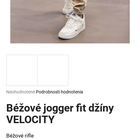
á
j
s
ť
?
HĽADAŤ
Priemerné
Neohodnotené
Podrobnosti hodnotenia
hodnotenie
O
produktu
Béžové jogger fit džíny
d
je
p
0,0
VELOCITY
o
z
r
5
ú
hviezdičiek.
Béžové rifle