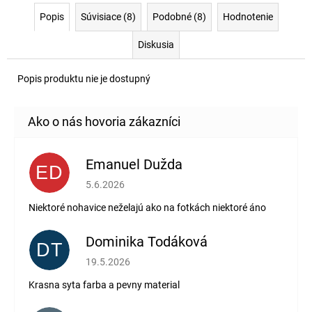
Popis
Súvisiace (8)
Podobné (8)
Hodnotenie
Diskusia
Popis produktu nie je dostupný
Emanuel Dužda
ED
Hodnotenie obchodu je 2 z 5 hviezdičiek.
5.6.2026
Niektoré nohavice neželajú ako na fotkách niektoré áno
Dominika Todáková
DT
Hodnotenie obchodu je 5 z 5 hviezdičiek.
19.5.2026
Krasna syta farba a pevny material