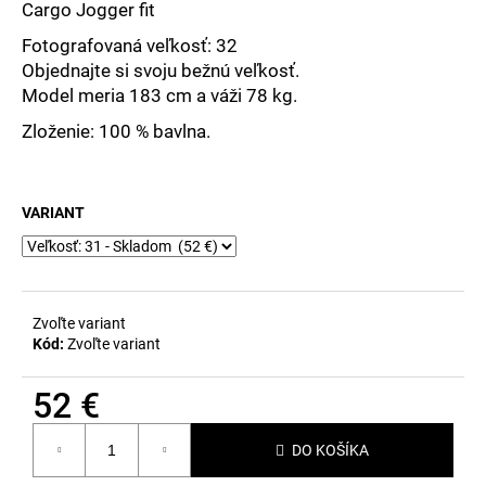
č
Cargo Jogger fit
a
Fotografovaná veľkosť: 32
m
Objednajte si svoju bežnú veľkosť.
e
Model meria 183 cm a váži 78 kg.
Zloženie: 100 % bavlna.
VARIANT
Zvoľte variant
Kód:
Zvoľte variant
52 €
Jednotková
DO KOŠÍKA
cena: