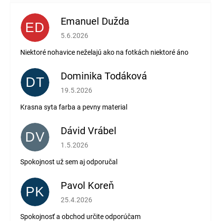
Emanuel Dužda
ED
Hodnotenie obchodu je 2 z 5 hviezdičiek.
5.6.2026
Niektoré nohavice neželajú ako na fotkách niektoré áno
Dominika Todáková
DT
Hodnotenie obchodu je 5 z 5 hviezdičiek.
19.5.2026
Krasna syta farba a pevny material
Dávid Vrábel
DV
Hodnotenie obchodu je 5 z 5 hviezdičiek.
1.5.2026
Spokojnost už sem aj odporučal
Pavol Koreň
PK
Hodnotenie obchodu je 5 z 5 hviezdičiek.
25.4.2026
Spokojnosť a obchod určite odporúčam