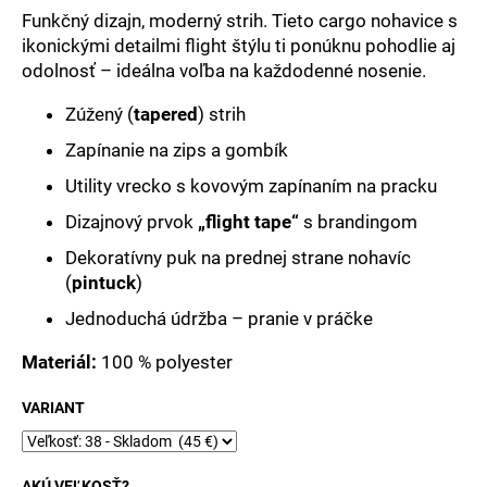
č
Funkčný dizajn, moderný strih. Tieto cargo nohavice s
a
ikonickými detailmi flight štýlu ti ponúknu pohodlie aj
m
odolnosť – ideálna voľba na každodenné nosenie.
e
Zúžený (
tapered
) strih
Zapínanie na zips a gombík
Utility vrecko s kovovým zapínaním na pracku
Dizajnový prvok
„flight tape“
s brandingom
Dekoratívny puk na prednej strane nohavíc
(
pintuck
)
Jednoduchá údržba – pranie v práčke
Materiál:
100 % polyester
VARIANT
AKÚ VEĽKOSŤ?