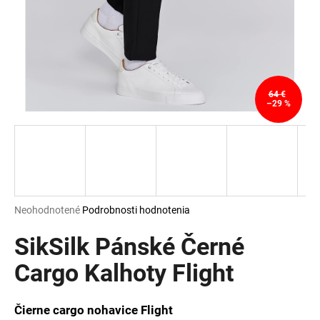
á
j
s
ť
?
64 €
–29 %
HĽADAŤ
Priemerné
Neohodnotené
Podrobnosti hodnotenia
hodnotenie
O
produktu
SikSilk Pánské Černé
d
je
p
0,0
Cargo Kalhoty Flight
o
z
r
5
ú
hviezdičiek.
Čierne cargo nohavice Flight