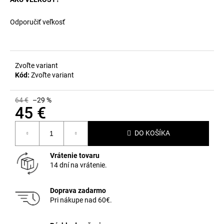
Odporučiť veľkosť
Zvoľte variant
Kód:
Zvoľte variant
64 €
–29 %
45 €
Jednotková
DO KOŠÍKA
cena:
Vrátenie tovaru
14 dní na vrátenie.
Doprava zadarmo
Pri nákupe nad 60€.