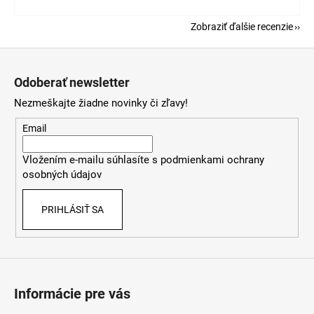
Zobraziť ďalšie recenzie
Z
á
Odoberať newsletter
p
Nezmeškajte žiadne novinky či zľavy!
ä
t
Email
i
Vložením e-mailu súhlasíte s
podmienkami ochrany
e
osobných údajov
PRIHLÁSIŤ SA
Informácie pre vás