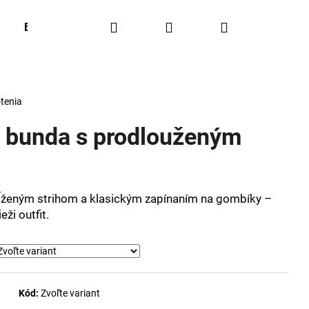
Hľadať
Prihlásenie
Nákupný
BESTSELLERS
OUTFIT OF THE WEEK
Obľúbené
košík
tenia
á bunda s prodlouženým
dĺženým strihom a klasickým zapínaním na gombíky –
ži outfit.
Kód:
Zvoľte variant