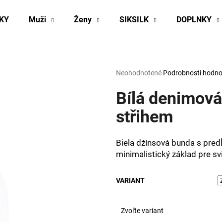
KY
Muži
Ženy
SIKSILK
DOPLNKY
Čo potrebujete nájsť?
Priemerné
Neohodnotené
Podrobnosti hodno
hodnotenie
produktu
Bílá denimov
HĽADAŤ
je
0,0
střihem
z
5
Odporúčame
hviezdičiek.
Biela džínsová bunda s pre
minimalistický základ pre svie
VARIANT
Zvoľte variant