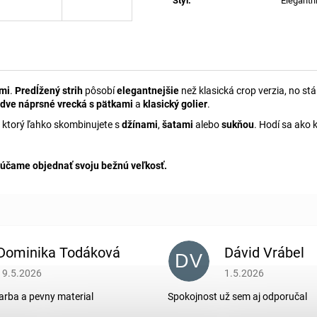
Styl
:
Elegantn
ami
.
Predĺžený strih
pôsobí
elegantnejšie
než klasická crop verzia, no st
dve náprsné vrecká s pätkami
a
klasický golier
.
 ktorý ľahko skombinujete s
džínami
,
šatami
alebo
sukňou
. Hodí sa ako 
účame objednať svoju bežnú veľkosť.
Dominika Todáková
Dávid Vrábel
DV
Hodnotenie obchodu je 5 z 5 hviezdičiek.
Hodnotenie obchodu je
19.5.2026
1.5.2026
arba a pevny material
Spokojnost už sem aj odporučal