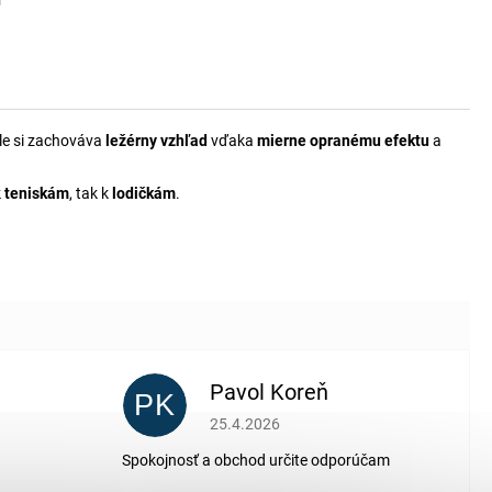
í
ále si zachováva
ležérny vzhľad
vďaka
mierne opranému efektu
a
k
teniskám
, tak k
lodičkám
.
Pavol Koreň
PK
 5 z 5 hviezdičiek.
Hodnotenie obchodu je 5 z 5 hviezdičiek.
25.4.2026
Spokojnosť a obchod určite odporúčam