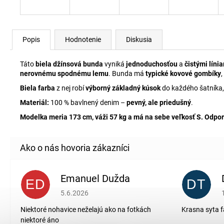
Popis
Hodnotenie
Diskusia
C
Táto
biela džínsová bunda
vyniká
jednoduchosťou
a
čistými líni
h
nerovnému spodnému lemu
. Bunda má
typické kovové gombíky
,
a
t
Biela farba
z nej robí
výborný základný kúsok
do každého šatníka,
G
P
T
Materiál:
100 % bavlnený denim –
pevný, ale priedušný
.
ř
e
Modelka meria 173 cm, váži 57 kg a má na sebe veľkosť S.
Odpor
k
l
:
Emanuel Dužda
ED
DT
Hodnotenie obchodu je 2 z 5 hviezdičiek.
5.6.2026
Niektoré nohavice neželajú ako na fotkách
Krasna syta f
niektoré áno