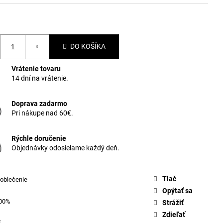
DO KOŠÍKA
Vrátenie tovaru
14 dní na vrátenie.
Doprava zadarmo
Pri nákupe nad 60€.
Rýchle doručenie
Objednávky odosielame každý deň.
Tlač
oblečenie
Opýtať sa
100%
Strážiť
Zdieľať