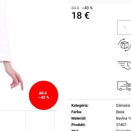
30 €
–40 %
18 €
Jednotková
cena:
30 €
–40 %
Kategória
:
Dámske 
Farba
:
Biela
Materiál
:
Bavlna 
Produkt
:
37407