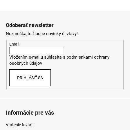
á
Z
j
á
s
Odoberať newsletter
p
ť
Nezmeškajte žiadne novinky či zľavy!
ä
?
t
Email
i
Vložením e-mailu súhlasíte s
podmienkami ochrany
e
osobných údajov
HĽADAŤ
PRIHLÁSIŤ SA
O
d
p
o
Informácie pre vás
r
ú
Vrátenie tovaru