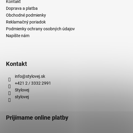
č
Kontakt
a
Doprava a platba
m
Obchodné podmienky
e
Reklamačný poriadok
Podmienky ochrany osobných údajov
Napíšte nám
Kontakt
info
@
stylovej.sk
+421 2 / 3332 2991
Stylovej
stylovej
Prijímame online platby