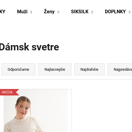
KY
Muži
Ženy
SIKSILK
DOPLNKY
Čo potrebujete nájsť?
Dámsk svetre
HĽADAŤ
R
a
Odporúčame
Najlacnejšie
Najdrahšie
Najpredáva
d
Odporúčame
e
V
n
AKCIA
ý
p
e
p
s
r
p
o