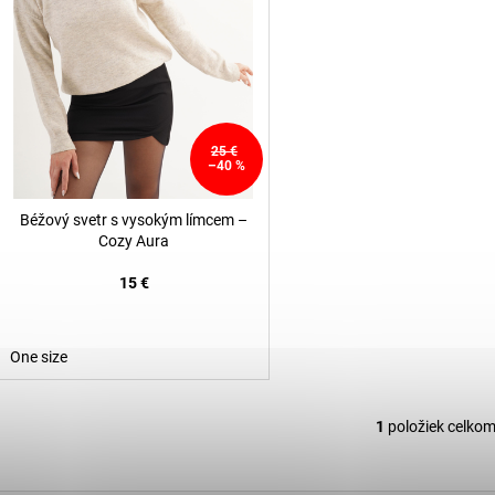
r
d
o
u
d
k
u
t
k
o
t
25 €
v
–40 %
o
v
Béžový svetr s vysokým límcem –
Cozy Aura
15 €
One size
1
položiek celko
O
v
l