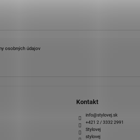
á
d
a
c
i
e
p
ny osobných údajov
r
v
k
y
v
ý
p
i
Kontakt
s
u
info
@
stylovej.sk
+421 2 / 3332 2991
Stylovej
stylovej