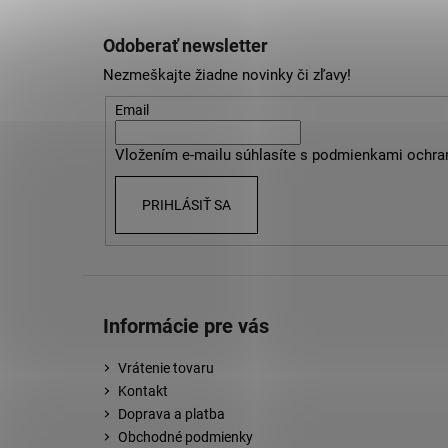
Z
á
Odoberať newsletter
p
Nezmeškajte žiadne novinky či zľavy!
ä
t
Email
i
Vložením e-mailu súhlasíte s
podmienkami ochra
e
PRIHLÁSIŤ SA
Informácie pre vás
Vrátenie tovaru
Kontakt
Doprava a platba
Obchodné podmienky