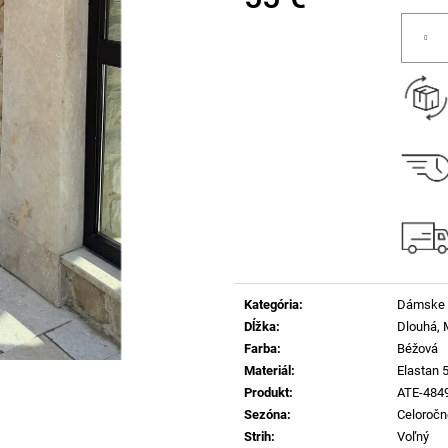
Jednotková
cena:
Kategória
:
Dámske 
Dĺžka
:
Dlouhá, 
Farba
:
Béžová
Materiál
:
Elastan 
Produkt
:
ATE-484
Sezóna
:
Celoročn
Strih
:
Voľný