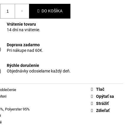
DO KOŠÍKA
Vrátenie tovaru
14 dní na vrátenie.
Doprava zadarmo
Pri nákupe nad 60€.
Rýchle doručenie
Objednávky odosielame každý deň.
Tlač
oblečenie
Maxi
Opýtať sa
Strážiť
5%, Polyerster 95%
Zdieľať
9
é