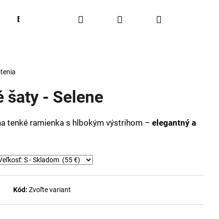
Hľadať
Prihlásenie
Nákupný
BESTSELLERS
OUTFIT OF THE WEEK
Obľúbené
košík
tenia
 šaty - Selene
a tenké ramienka s hlbokým výstrihom –
elegantný a
Kód:
Zvoľte variant