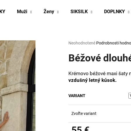
KY
Muži
Ženy
SIKSILK
DOPLNKY
Čo potrebujete nájsť?
Priemerné
Neohodnotené
Podrobnosti hodno
hodnotenie
produktu
Béžové dlouhé
HĽADAŤ
je
0,0
z
Krémovo béžové maxi šaty n
5
Odporúčame
vzdušný letný kúsok.
hviezdičiek.
VARIANT
Zvoľte variant
55 €