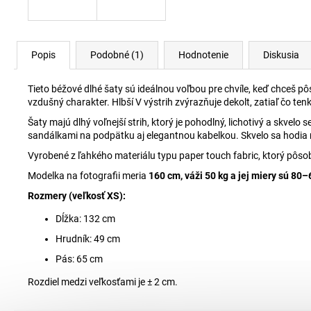
Popis
Podobné (1)
Hodnotenie
Diskusia
Tieto béžové dlhé šaty sú ideálnou voľbou pre chvíle, keď chceš p
vzdušný charakter. Hlbší V výstrih zvýrazňuje dekolt, zatiaľ čo te
Šaty majú dlhý voľnejší strih, ktorý je pohodlný, lichotivý a skvel
sandálkami na podpätku aj elegantnou kabelkou. Skvelo sa hodia na
Vyrobené z ľahkého materiálu typu paper touch fabric, ktorý pôso
Modelka na fotografii meria
160 cm, váži 50 kg a jej miery sú 8
Rozmery (veľkosť XS):
Dĺžka: 132 cm
Hrudník: 49 cm
Pás: 65 cm
Rozdiel medzi veľkosťami je ± 2 cm.