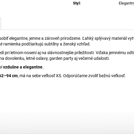
Styl
:
Elegantn
ôsobiť elegantne, jemne a zároveň prirodzene. Ľahký splývavý materiál v
nké ramienka podčiarkujú subtílny a ženský vzhľad.
o sedí pri letnom nosení aj na slávnostnejšie príležitosti. Vďaka jemnému 
 dovolenku, letné oslavy, garden party aj večerné udalosti.
bí
vzdušne a elegantne
.
0–62–94 cm
, má na sebe veľkosť XS. Odporúčame zvoliť bežnú veľkosť.