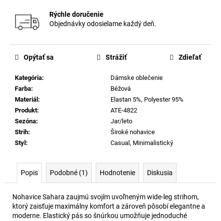
Rýchle doručenie
Objednávky odosielame každý deň.
Opýtať sa
Strážiť
Zdieľať
Kategória
:
Dámske oblečenie
Farba
:
Béžová
Materiál
:
Elastan 5%, Polyester 95%
Produkt
:
ATE-4822
Sezóna
:
Jar/leto
Strih
:
Široké nohavice
Styl
:
Casual, Minimalistický
Popis
Podobné (1)
Hodnotenie
Diskusia
Nohavice Sahara zaujmú svojím uvoľneným wide-leg strihom,
ktorý zaisťuje maximálny komfort a zároveň pôsobí elegantne a
moderne. Elastický pás so šnúrkou umožňuje jednoduché