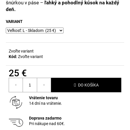
č
šnúrkou v páse –
ľahký a pohodlný kúsok na každý
a
deň.
m
e
VARIANT
Zvoľte variant
Kód:
Zvoľte variant
25 €
Jednotková
DO KOŠÍKA
cena:
Vrátenie tovaru
14 dní na vrátenie.
Doprava zadarmo
Pri nákupe nad 60€.