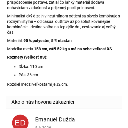
prispôsobenie postave, zatiaľ čo ľahký materiál dodáva
nohaviciam vzdušnosť a príjemný pocit pri nosení.
Minimalistický dizajn v neutrálnom odtieni sa skvelo kombinuje s
rôznymi štýlmi – od casual outfitov až po sofistikovanejšie
kombinácie. Ideálna voľba na teplejšie dni, cestovanie aj voľný
čas.
Materiál:
95 % polyester, 5 % elastan
Modelka meria
158 cm, váži 52 kg a má na sebe veľkosť XS
.
Rozmery (veľkosť XS):
Dĺžka: 110 cm
Pás: 36 cm
Rozdiel medzi veľkosťami je ±2 cm.
Emanuel Dužda
ED
Hodnotenie obchodu je 2 z 5 hviezdičiek.
5.6.2026