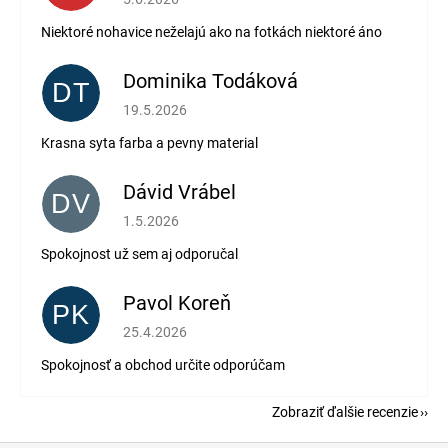
Niektoré nohavice neželajú ako na fotkách niektoré áno
Dominika Todáková
DT
Hodnotenie obchodu je 5 z 5 hviezdičiek.
19.5.2026
Krasna syta farba a pevny material
Dávid Vrábel
DV
Hodnotenie obchodu je 5 z 5 hviezdičiek.
1.5.2026
Spokojnost už sem aj odporučal
Pavol Koreň
PK
Hodnotenie obchodu je 5 z 5 hviezdičiek.
25.4.2026
Spokojnosť a obchod určite odporúčam
Zobraziť ďalšie recenzie