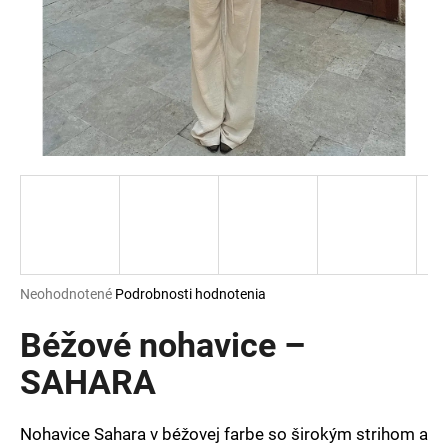
á
j
s
ť
?
HĽADAŤ
Priemerné
Neohodnotené
Podrobnosti hodnotenia
hodnotenie
O
produktu
Béžové nohavice –
d
je
p
0,0
SAHARA
o
z
r
5
ú
hviezdičiek.
Nohavice Sahara v béžovej farbe so širokým strihom a