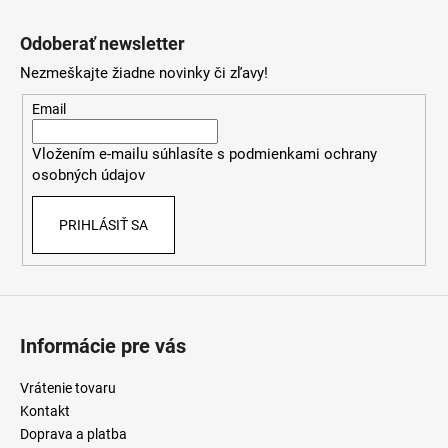
Z
á
Odoberať newsletter
p
Nezmeškajte žiadne novinky či zľavy!
ä
t
Email
i
Vložením e-mailu súhlasíte s
podmienkami ochrany
e
osobných údajov
PRIHLÁSIŤ SA
Informácie pre vás
Vrátenie tovaru
Kontakt
Doprava a platba