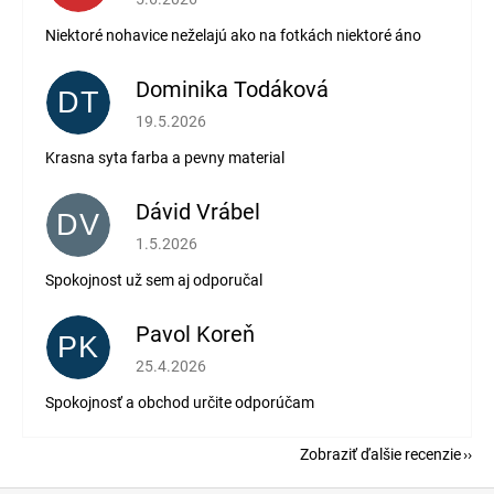
Niektoré nohavice neželajú ako na fotkách niektoré áno
Dominika Todáková
DT
Hodnotenie obchodu je 5 z 5 hviezdičiek.
19.5.2026
Krasna syta farba a pevny material
Dávid Vrábel
DV
Hodnotenie obchodu je 5 z 5 hviezdičiek.
1.5.2026
Spokojnost už sem aj odporučal
Pavol Koreň
PK
Hodnotenie obchodu je 5 z 5 hviezdičiek.
25.4.2026
Spokojnosť a obchod určite odporúčam
Zobraziť ďalšie recenzie