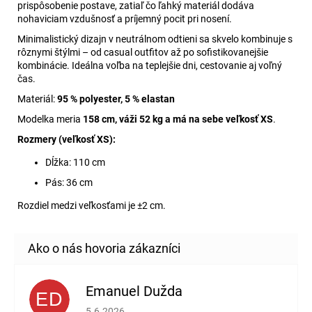
prispôsobenie postave, zatiaľ čo ľahký materiál dodáva
nohaviciam vzdušnosť a príjemný pocit pri nosení.
Minimalistický dizajn v neutrálnom odtieni sa skvelo kombinuje s
rôznymi štýlmi – od casual outfitov až po sofistikovanejšie
kombinácie. Ideálna voľba na teplejšie dni, cestovanie aj voľný
čas.
Materiál:
95 % polyester, 5 % elastan
Modelka meria
158 cm, váži 52 kg a má na sebe veľkosť XS
.
Rozmery (veľkosť XS):
Dĺžka: 110 cm
Pás: 36 cm
Rozdiel medzi veľkosťami je ±2 cm.
Emanuel Dužda
ED
Hodnotenie obchodu je 2 z 5 hviezdičiek.
5.6.2026