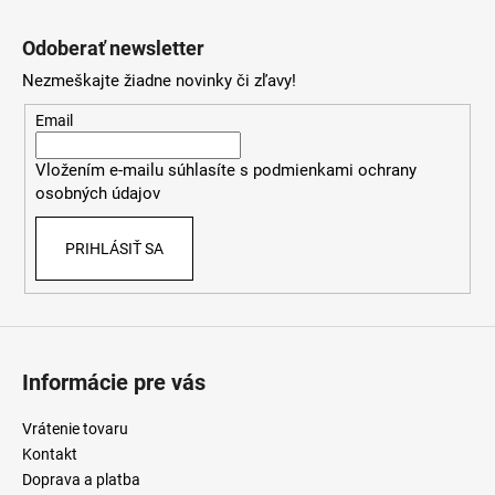
Z
á
Odoberať newsletter
p
Nezmeškajte žiadne novinky či zľavy!
ä
t
Email
i
Vložením e-mailu súhlasíte s
podmienkami ochrany
e
osobných údajov
PRIHLÁSIŤ SA
Informácie pre vás
Vrátenie tovaru
Kontakt
Doprava a platba