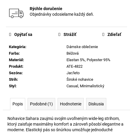
Rýchle doručenie
Objednávky odosielame každý deň.
Opýtať sa
Strážiť
Zdieľať
Kategória
:
Dámske oblečenie
Farba
:
Béžová
Materiál
:
Elastan 5%, Polyester 95%
Produkt
:
ATE-4822
Sezóna
:
Jar/leto
Strih
:
Široké nohavice
Styl
:
Casual, Minimalistický
Popis
Podobné (1)
Hodnotenie
Diskusia
Nohavice Sahara zaujmú svojím uvoľneným wide-leg strihom,
ktorý zaisťuje maximálny komfort a zároveň pôsobí elegantne a
moderne. Elastický pás so šnúrkou umožňuje jednoduché