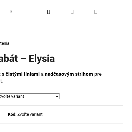
Hľadať
Prihlásenie
Nákupný
BESTSELLERS
OUTFIT OF THE WEEK
Obľúbené
košík
tenia
abát – Elysia
t
s
čistými líniami
a
nadčasovým strihom
pre
t.
Kód:
Zvoľte variant