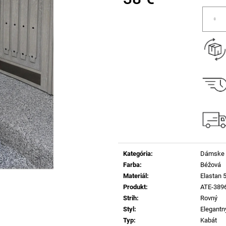
Jednotková
cena:
Kategória
:
Dámske 
Farba
:
Béžová
Materiál
:
Elastan 
Produkt
:
ATE-389
Strih
:
Rovný
Styl
:
Elegantn
Typ
:
Kabát