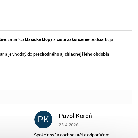
tne
, zatiaľ čo
klasické klopy
a
čisté zakončenie
podčiarkujú
var
a je vhodný do
prechodného aj chladnejšieho obdobia
.
Pavol Koreň
PK
 5 z 5 hviezdičiek.
Hodnotenie obchodu je 5 z 5 hviezdičiek.
25.4.2026
Spokojnosť a obchod určite odporúčam