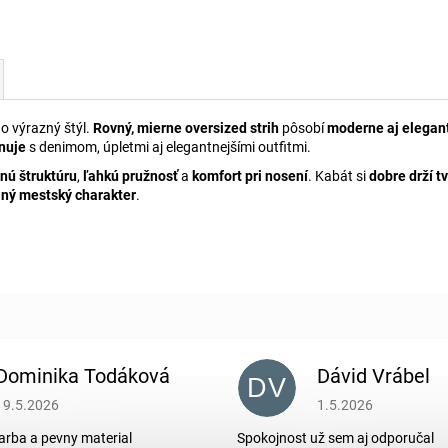
no výrazný štýl.
Rovný, mierne oversized strih
pôsobí
moderne aj elegan
nuje
s denimom, úpletmi aj elegantnejšími outfitmi.
nú štruktúru
,
ľahkú pružnosť
a
komfort pri nosení
. Kabát si
dobre drží t
aný mestský charakter
.
Dominika Todáková
Dávid Vrábel
DV
Hodnotenie obchodu je 5 z 5 hviezdičiek.
Hodnotenie obchodu je
19.5.2026
1.5.2026
arba a pevny material
Spokojnost už sem aj odporučal