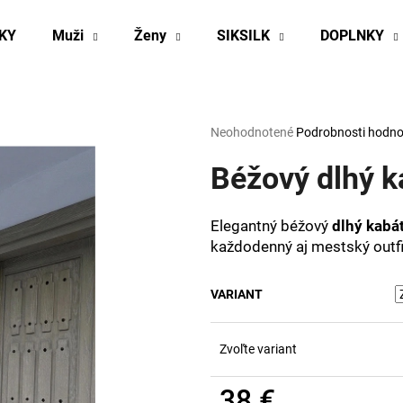
KY
Muži
Ženy
SIKSILK
DOPLNKY
Čo potrebujete nájsť?
Priemerné
Neohodnotené
Podrobnosti hodno
hodnotenie
produktu
Béžový dlhý k
HĽADAŤ
je
0,0
z
Elegantný béžový
dlhý kabá
5
Odporúčame
každodenný aj mestský outfi
hviezdičiek.
VARIANT
Zvoľte variant
38 €