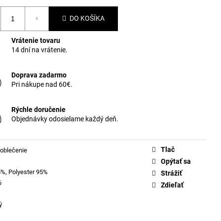
DO KOŠÍKA
Vrátenie tovaru
14 dní na vrátenie.
Doprava zadarmo
Pri nákupe nad 60€.
Rýchle doručenie
Objednávky odosielame každý deň.
Tlač
oblečenie
Opýtať sa
5%, Polyester 95%
Strážiť
6
Zdieľať
ý