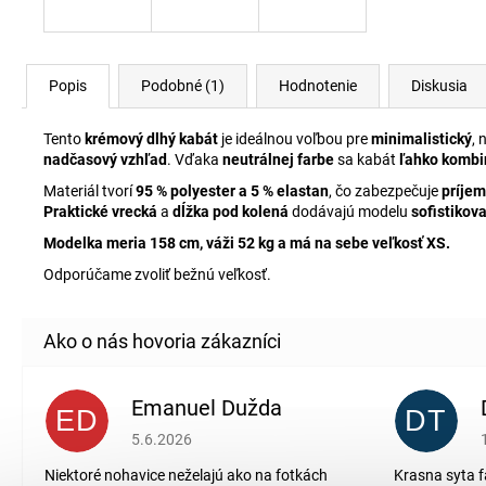
Popis
Podobné (1)
Hodnotenie
Diskusia
Tento
krémový dlhý kabát
je ideálnou voľbou pre
minimalistický
, 
nadčasový vzhľad
. Vďaka
neutrálnej farbe
sa kabát
ľahko kombi
Materiál tvorí
95 % polyester a 5 % elastan
, čo zabezpečuje
príjem
Praktické vrecká
a
dĺžka pod kolená
dodávajú modelu
sofistikov
Modelka meria 158 cm, váži 52 kg a má na sebe veľkosť XS.
Odporúčame zvoliť bežnú veľkosť.
Emanuel Dužda
ED
DT
Hodnotenie obchodu je 2 z 5 hviezdičiek.
5.6.2026
Niektoré nohavice neželajú ako na fotkách
Krasna syta f