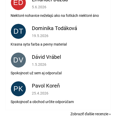
ED
Hodnotenie obchodu je 2 z 5 hviezdičiek.
5.6.2026
Niektoré nohavice neželajú ako na fotkách niektoré áno
Dominika Todáková
DT
Hodnotenie obchodu je 5 z 5 hviezdičiek.
19.5.2026
Krasna syta farba a pevny material
Dávid Vrábel
DV
Hodnotenie obchodu je 5 z 5 hviezdičiek.
1.5.2026
Spokojnost už sem aj odporučal
Pavol Koreň
PK
Hodnotenie obchodu je 5 z 5 hviezdičiek.
25.4.2026
Spokojnosť a obchod určite odporúčam
Zobraziť ďalšie recenzie