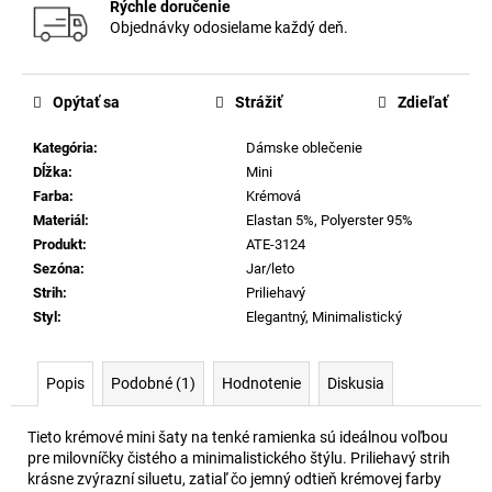
Rýchle doručenie
Objednávky odosielame každý deň.
Opýtať sa
Strážiť
Zdieľať
Kategória
:
Dámske oblečenie
Dĺžka
:
Mini
Farba
:
Krémová
Materiál
:
Elastan 5%, Polyerster 95%
Produkt
:
ATE-3124
Sezóna
:
Jar/leto
Strih
:
Priliehavý
Styl
:
Elegantný, Minimalistický
Popis
Podobné (1)
Hodnotenie
Diskusia
Tieto krémové mini šaty na tenké ramienka sú ideálnou voľbou
pre milovníčky čistého a minimalistického štýlu. Priliehavý strih
krásne zvýrazní siluetu, zatiaľ čo jemný odtieň krémovej farby