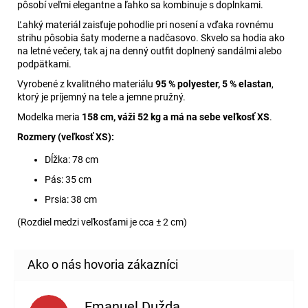
pôsobí veľmi elegantne a ľahko sa kombinuje s doplnkami.
Ľahký materiál zaisťuje pohodlie pri nosení a vďaka rovnému
strihu pôsobia šaty moderne a nadčasovo. Skvelo sa hodia ako
na letné večery, tak aj na denný outfit doplnený sandálmi alebo
podpätkami.
Vyrobené z kvalitného materiálu
95 % polyester, 5 % elastan
,
ktorý je príjemný na tele a jemne pružný.
Modelka meria
158 cm, váži 52 kg a má na sebe veľkosť XS
.
Rozmery (veľkosť XS):
Dĺžka: 78 cm
Pás: 35 cm
Prsia: 38 cm
(Rozdiel medzi veľkosťami je cca ± 2 cm)
Emanuel Dužda