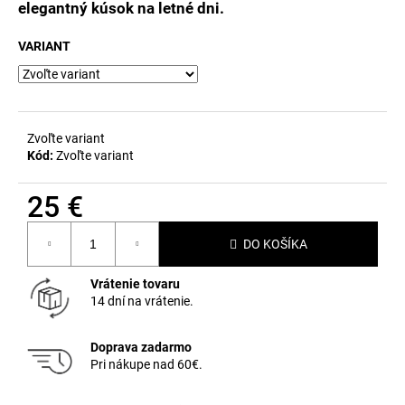
č
elegantný kúsok na letné dni.
a
m
VARIANT
e
Zvoľte variant
Kód:
Zvoľte variant
25 €
Jednotková
DO KOŠÍKA
cena:
Vrátenie tovaru
14 dní na vrátenie.
Doprava zadarmo
Pri nákupe nad 60€.