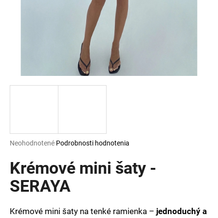
á
j
s
ť
?
HĽADAŤ
Priemerné
Neohodnotené
Podrobnosti hodnotenia
hodnotenie
O
produktu
Krémové mini šaty -
d
je
p
0,0
SERAYA
o
z
r
5
ú
hviezdičiek.
Krémové mini šaty na tenké ramienka –
jednoduchý a