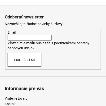
Z
á
Odoberať newsletter
p
Nezmeškajte žiadne novinky či zľavy!
ä
t
Email
i
Vložením e-mailu súhlasíte s
podmienkami ochrany
e
osobných údajov
PRIHLÁSIŤ SA
Informácie pre vás
Vrátenie tovaru
Kontakt