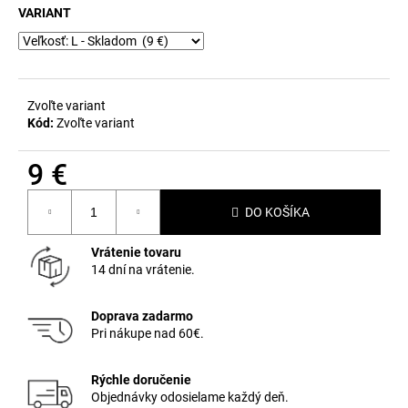
č
VARIANT
a
m
e
Zvoľte variant
Kód:
Zvoľte variant
9 €
Jednotková
DO KOŠÍKA
cena:
Vrátenie tovaru
14 dní na vrátenie.
Doprava zadarmo
Pri nákupe nad 60€.
Rýchle doručenie
Objednávky odosielame každý deň.