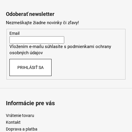
Z
á
Odoberať newsletter
p
Nezmeškajte žiadne novinky či zľavy!
ä
t
Email
i
Vložením e-mailu súhlasíte s
podmienkami ochrany
e
osobných údajov
PRIHLÁSIŤ SA
Informácie pre vás
Vrátenie tovaru
Kontakt
Doprava a platba