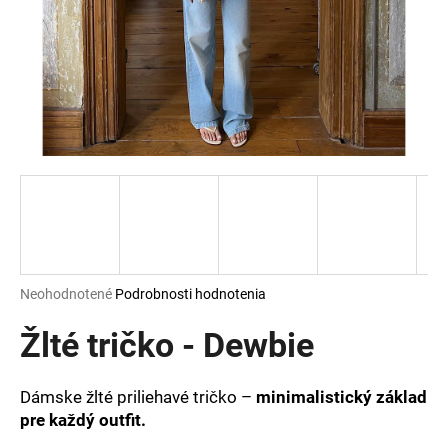
á
j
s
ť
?
HĽADAŤ
Priemerné
Neohodnotené
Podrobnosti hodnotenia
hodnotenie
O
produktu
Žlté tričko - Dewbie
d
je
p
0,0
o
z
Dámske žlté priliehavé tričko –
minimalistický základ
r
5
pre každý outfit.
ú
hviezdičiek.