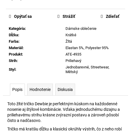
Opýtať sa
Strážiť
Zdieľať
Kategória
:
Dámske oblečenie
Dĺžka
:
Krátké
Farba
:
Žltá
Materiál
:
Elastan 5%, Polyester 95%
Produkt
:
ATE-4935
Strih
:
Priliehavý
Jednobarevné, Streetwear,
Styl
:
Mětský
Popis
Hodnotenie
Diskusia
Toto žlté tričko Dewbie je perfektným kúskom na každodenné
nosenie aj štýlové kombinácie. Vďaka jednoduchému dizajnu a
priliehavému strihu krásne zvýrazní postavu a zároveň pôsobí
čisto a nadčasovo.
Tričko má kratšiu dĺžku a klasický okrúhly výstrih, čo z neho robí