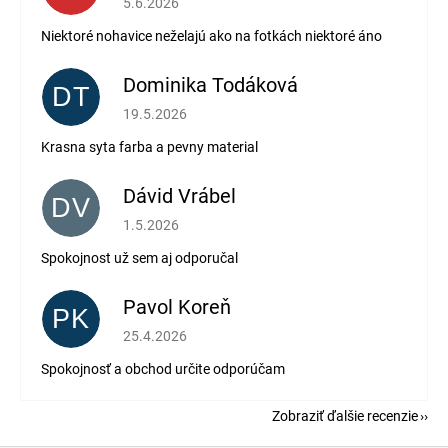
5.6.2026
Niektoré nohavice neželajú ako na fotkách niektoré áno
Dominika Todáková
DT
Hodnotenie obchodu je 5 z 5 hviezdičiek.
19.5.2026
Krasna syta farba a pevny material
Dávid Vrábel
DV
Hodnotenie obchodu je 5 z 5 hviezdičiek.
1.5.2026
Spokojnost už sem aj odporučal
Pavol Koreň
PK
Hodnotenie obchodu je 5 z 5 hviezdičiek.
25.4.2026
Spokojnosť a obchod určite odporúčam
Zobraziť ďalšie recenzie