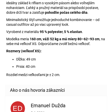
ideálny základ k rifliam s vysokým pásom alebo voľnejším
nohaviciam. Ľahký a pružný materiál sa prispôsobí postave,
dobre drží tvar a zaisťuje
pohodlie počas celého dňa
.
Minimalistický štýl umožňuje jednoduché kombinovanie – od
casual outfitov až po viac upravený look.
Vyrobené z materiálu
95 % polyester, 5 % elastan
.
Modelka meria
160 cm, váži 52 kg a má miery 80–62–93 cm
, na
sebe má veľkosť XS. Odporúčame zvoliť bežnú veľkosť.
Rozmery (veľkosť XS):
Dĺžka: 49 cm
Prsia: 40 cm
Rozdiel medzi veľkosťami je ± 2 cm.
Emanuel Dužda
ED
Hodnotenie obchodu je 2 z 5 hviezdičiek.