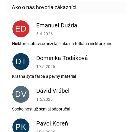
Emanuel Dužda
ED
Hodnotenie obchodu je 2 z 5 hviezdičiek.
5.6.2026
Niektoré nohavice neželajú ako na fotkách niektoré áno
Dominika Todáková
DT
Hodnotenie obchodu je 5 z 5 hviezdičiek.
19.5.2026
Krasna syta farba a pevny material
Dávid Vrábel
DV
Hodnotenie obchodu je 5 z 5 hviezdičiek.
1.5.2026
Spokojnost už sem aj odporučal
Pavol Koreň
PK
Hodnotenie obchodu je 5 z 5 hviezdičiek.
25.4.2026