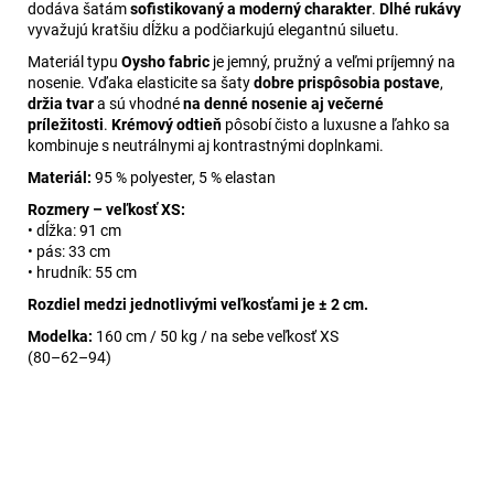
dodáva šatám
sofistikovaný a moderný charakter
.
Dlhé rukávy
vyvažujú kratšiu dĺžku a podčiarkujú elegantnú siluetu.
Materiál typu
Oysho fabric
je jemný, pružný a veľmi príjemný na
nosenie. Vďaka elasticite sa šaty
dobre prispôsobia postave
,
držia tvar
a sú vhodné
na denné nosenie aj večerné
príležitosti
.
Krémový odtieň
pôsobí čisto a luxusne a ľahko sa
kombinuje s neutrálnymi aj kontrastnými doplnkami.
Materiál:
95 % polyester, 5 % elastan
Rozmery – veľkosť XS:
• dĺžka: 91 cm
• pás: 33 cm
• hrudník: 55 cm
Rozdiel medzi jednotlivými veľkosťami je ± 2 cm.
Modelka:
160 cm / 50 kg / na sebe veľkosť XS
(80–62–94)