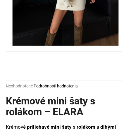
á
j
s
ť
?
HĽADAŤ
Priemerné
Neohodnotené
Podrobnosti hodnotenia
hodnotenie
O
produktu
Krémové mini šaty s
d
je
p
0,0
rolákom – ELARA
o
z
r
5
ú
hviezdičiek.
Krémové
priliehavé mini šaty
s
rolákom
a
dlhými