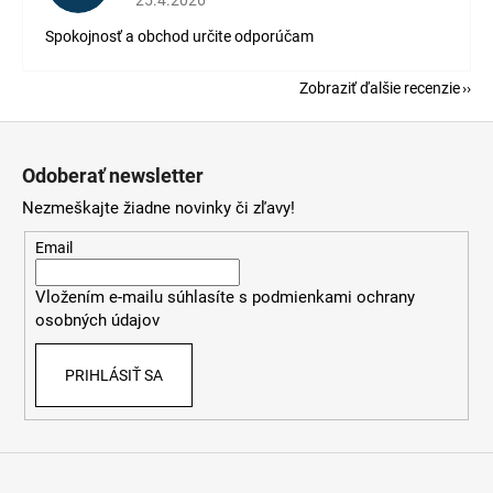
Spokojnosť a obchod určite odporúčam
Zobraziť ďalšie recenzie
Z
á
Odoberať newsletter
p
Nezmeškajte žiadne novinky či zľavy!
ä
t
Email
i
Vložením e-mailu súhlasíte s
podmienkami ochrany
e
osobných údajov
PRIHLÁSIŤ SA