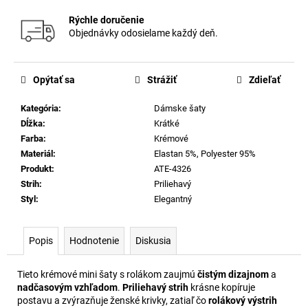
Rýchle doručenie
Objednávky odosielame každý deň.
Opýtať sa
Strážiť
Zdieľať
Kategória
:
Dámske šaty
Dĺžka
:
Krátké
Farba
:
Krémové
Materiál
:
Elastan 5%, Polyester 95%
Produkt
:
ATE-4326
Strih
:
Priliehavý
Styl
:
Elegantný
Popis
Hodnotenie
Diskusia
Tieto krémové mini šaty s rolákom zaujmú
čistým dizajnom
a
nadčasovým vzhľadom
.
Priliehavý strih
krásne kopíruje
postavu a zvýrazňuje ženské krivky, zatiaľ čo
rolákový výstrih