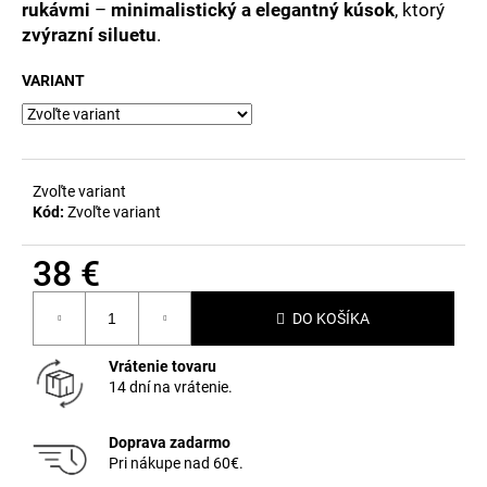
č
rukávmi
–
minimalistický a elegantný kúsok
, ktorý
a
zvýrazní siluetu
.
m
e
VARIANT
Zvoľte variant
Kód:
Zvoľte variant
38 €
Jednotková
DO KOŠÍKA
cena:
Vrátenie tovaru
14 dní na vrátenie.
Doprava zadarmo
Pri nákupe nad 60€.