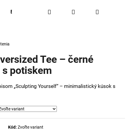
Hľadať
Prihlásenie
Nákupný
BESTSELLERS
OUTFIT OF THE WEEK
Obľúbené
košík
tenia
ersized Tee – černé
 s potiskem
pisom „Sculpting Yourself“ – minimalistický kúsok s
Kód:
Zvoľte variant