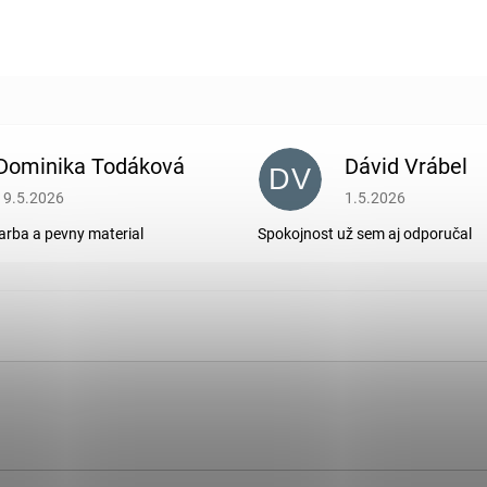
Dominika Todáková
Dávid Vrábel
DV
Hodnotenie obchodu je 5 z 5 hviezdičiek.
Hodnotenie obchodu je
19.5.2026
1.5.2026
arba a pevny material
Spokojnost už sem aj odporučal