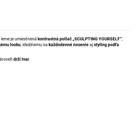
 leme je umiestnená
kontrastná potlač „SCULPTING YOURSELF“
,
kému looku
, ideálnemu na
každodenné nosenie
aj
styling podľa
 zároveň
drží tvar
.