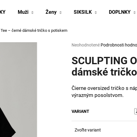
KY
Muži
Ženy
SIKSILK
DOPLNKY
Tee – černé dámské tričko s potiskem
Čo potrebujete nájsť?
Priemerné
Neohodnotené
Podrobnosti hodno
hodnotenie
produktu
SCULPTING Ov
HĽADAŤ
je
0,0
dámské tričko
z
5
Odporúčame
hviezdičiek.
Čierne oversized tričko s ná
výrazným posolstvom.
VARIANT
Zvoľte variant