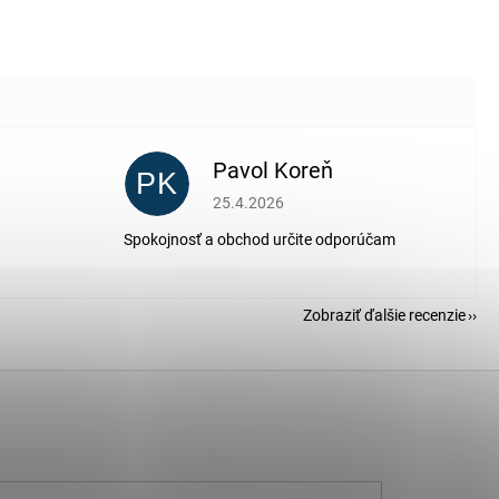
Pavol Koreň
PK
 5 z 5 hviezdičiek.
Hodnotenie obchodu je 5 z 5 hviezdičiek.
25.4.2026
Spokojnosť a obchod určite odporúčam
Zobraziť ďalšie recenzie