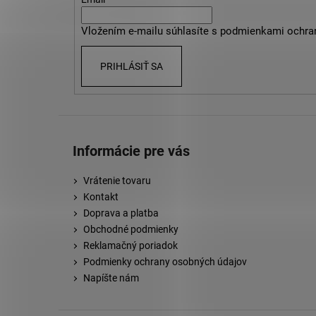
t
i
Vložením e-mailu súhlasíte s
podmienkami ochra
e
PRIHLÁSIŤ SA
Informácie pre vás
Vrátenie tovaru
Kontakt
Doprava a platba
Obchodné podmienky
Reklamačný poriadok
Podmienky ochrany osobných údajov
Napíšte nám