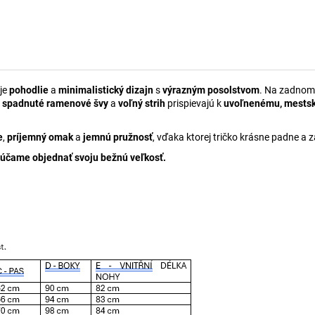
uje
pohodlie
a
minimalistický dizajn
s
výrazným posolstvom
. Na zadnom
 spadnuté ramenové švy
a
voľný strih
prispievajú k
uvoľnenému, mests
e
,
príjemný omak
a
jemnú pružnosť
, vďaka ktorej tričko krásne padne a
účame objednať svoju bežnú veľkosť.