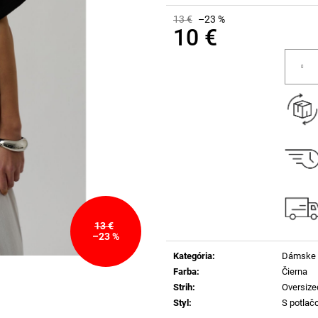
13 €
–23 %
10 €
Jednotková
cena:
13 €
–23 %
Kategória
:
Dámske 
Farba
:
Čierna
Strih
:
Oversize
Styl
:
S potlač