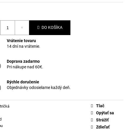
DO KOŠÍKA
Vrátenie tovaru
14 dní na vrátenie.
Doprava zadarmo
Pri nákupe nad 60€.
Rýchle doručenie
Objednávky odosielame každý deň.
Tlač
tričká
Opýtať sa
d
Strážiť
ou
Zdieľať