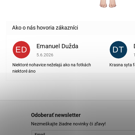
Emanuel Dužda
ED
DT
Hodnotenie obchodu je 2 z 5 hviezdičiek.
5.6.2026
Niektoré nohavice neželajú ako na fotkách
Krasna syta f
niektoré áno
Z
á
Odoberať newsletter
p
Nezmeškajte žiadne novinky či zľavy!
ä
Email