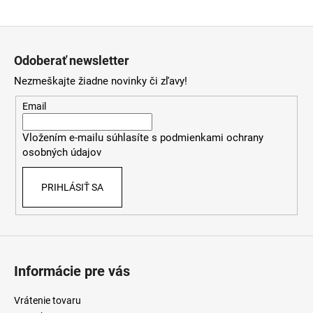
á
Z
j
á
s
Odoberať newsletter
p
ť
Nezmeškajte žiadne novinky či zľavy!
ä
?
t
Email
i
Vložením e-mailu súhlasíte s
podmienkami ochrany
e
osobných údajov
HĽADAŤ
PRIHLÁSIŤ SA
O
d
p
o
Informácie pre vás
r
ú
Vrátenie tovaru