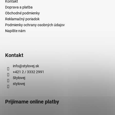
č
Kontakt
a
Doprava a platba
m
Obchodné podmienky
e
Reklamačný poriadok
Podmienky ochrany osobných údajov
Napíšte nám
Kontakt
info
@
stylovej.sk
+421 2 / 3332 2991
Stylovej
stylovej
Prijímame online platby