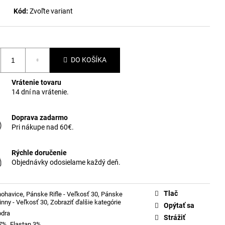
Kód:
Zvoľte variant
DO KOŠÍKA
Vrátenie tovaru
14 dní na vrátenie.
Doprava zadarmo
Pri nákupe nad 60€.
Rýchle doručenie
Objednávky odosielame každý deň.
Tlač
nohavice
,
Pánske Rifle - Veľkosť 30
,
Pánske
kinny - Veľkosť 30
,
Zobraziť ďalšie kategórie
Opýtať sa
odra
Strážiť
7%, Elastan 3%