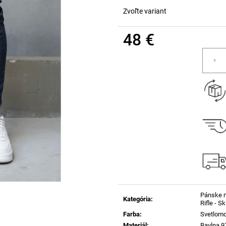
Zvoľte variant
48 €
Jednotková
cena:
Pánske 
Kategória
:
Rifle - S
Farba
:
Svetlom
Materiál
:
Bavlna 9