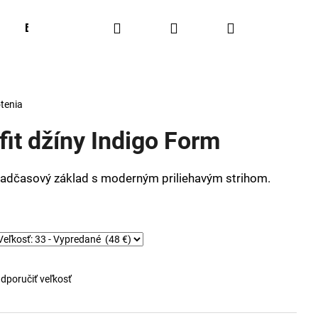
Hľadať
Prihlásenie
Nákupný
BESTSELLERS
OUTFIT OF THE WEEK
Obľúbené
košík
tenia
fit džíny Indigo Form
nadčasový základ s moderným priliehavým strihom.
dporučiť veľkosť