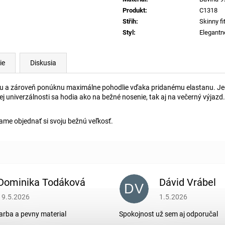
Produkt
:
C1318
Střih
:
Skinny fi
Styl
:
Elegantn
ie
Diskusia
iluetu a zároveň ponúknu maximálne pohodlie vďaka pridanému elastanu.
 univerzálnosti sa hodia ako na bežné nosenie, tak aj na večerný výjazd.
ame objednať si svoju bežnú veľkosť.
Dominika Todáková
Dávid Vrábel
DV
Hodnotenie obchodu je 5 z 5 hviezdičiek.
Hodnotenie obchodu je
19.5.2026
1.5.2026
arba a pevny material
Spokojnost už sem aj odporučal