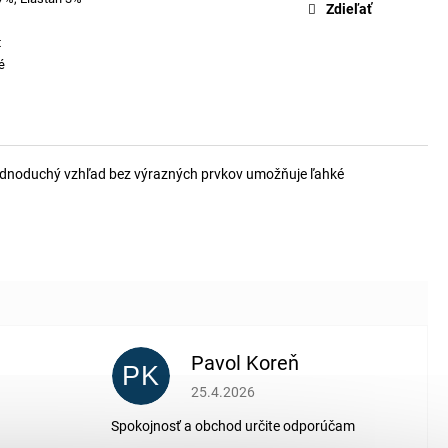
Zdieľať
t
é
 Jednoduchý vzhľad bez výrazných prvkov umožňuje ľahké
Pavol Koreň
PK
 5 z 5 hviezdičiek.
Hodnotenie obchodu je 5 z 5 hviezdičiek.
25.4.2026
Spokojnosť a obchod určite odporúčam