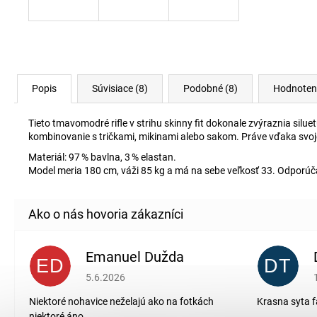
Popis
Súvisiace (8)
Podobné (8)
Hodnoten
Tieto tmavomodré rifle v strihu skinny fit dokonale zvýraznia s
kombinovanie s tričkami, mikinami alebo sakom. Práve vďaka svojej
Materiál: 97 % bavlna, 3 % elastan.
Model meria 180 cm, váži 85 kg a má na sebe veľkosť 33. Odporúč
Emanuel Dužda
ED
DT
Hodnotenie obchodu je 2 z 5 hviezdičiek.
5.6.2026
Niektoré nohavice neželajú ako na fotkách
Krasna syta f
niektoré áno