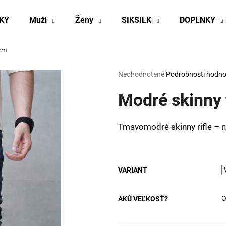
KY
Muži
Ženy
SIKSILK
DOPLNKY
orm
Čo potrebujete nájsť?
Priemerné
Neohodnotené
Podrobnosti hodno
hodnotenie
produktu
Modré skinny 
HĽADAŤ
je
0,0
z
Tmavomodré skinny rifle – 
5
Odporúčame
hviezdičiek.
VARIANT
O
AKÚ VEĽKOSŤ?