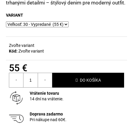
č
trhanými detailmi – štýlový denim pre moderný outfit.
a
m
VARIANT
e
Zvoľte variant
Kód:
Zvoľte variant
55 €
Jednotková
DO KOŠÍKA
cena:
Vrátenie tovaru
14 dní na vrátenie.
Doprava zadarmo
Pri nákupe nad 60€.