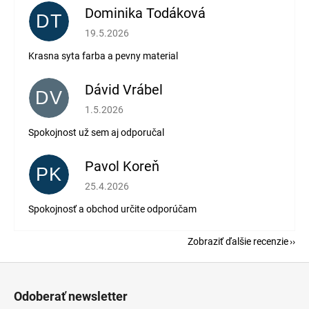
Dominika Todáková
DT
Hodnotenie obchodu je 5 z 5 hviezdičiek.
19.5.2026
Krasna syta farba a pevny material
Dávid Vrábel
DV
Hodnotenie obchodu je 5 z 5 hviezdičiek.
1.5.2026
Spokojnost už sem aj odporučal
Pavol Koreň
PK
Hodnotenie obchodu je 5 z 5 hviezdičiek.
25.4.2026
Spokojnosť a obchod určite odporúčam
Zobraziť ďalšie recenzie
Z
á
Odoberať newsletter
p