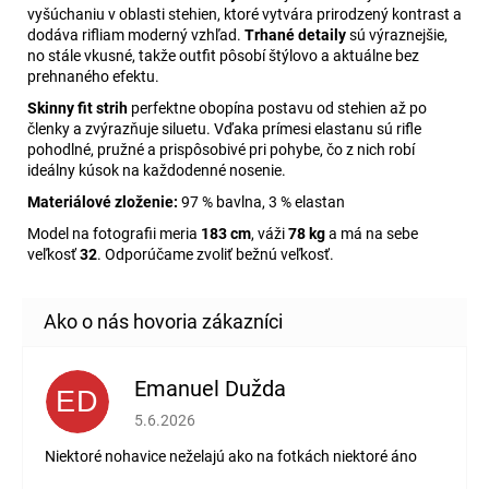
vyšúchaniu v oblasti stehien, ktoré vytvára prirodzený kontrast a
dodáva rifliam moderný vzhľad.
Trhané detaily
sú výraznejšie,
no stále vkusné, takže outfit pôsobí štýlovo a aktuálne bez
prehnaného efektu.
Skinny fit strih
perfektne obopína postavu od stehien až po
členky a zvýrazňuje siluetu. Vďaka prímesi elastanu sú rifle
pohodlné, pružné a prispôsobivé pri pohybe, čo z nich robí
ideálny kúsok na každodenné nosenie.
Materiálové zloženie:
97 % bavlna, 3 % elastan
Model na fotografii meria
183 cm
, váži
78 kg
a má na sebe
veľkosť
32
. Odporúčame zvoliť bežnú veľkosť.
Emanuel Dužda
ED
Hodnotenie obchodu je 2 z 5 hviezdičiek.
5.6.2026
Niektoré nohavice neželajú ako na fotkách niektoré áno