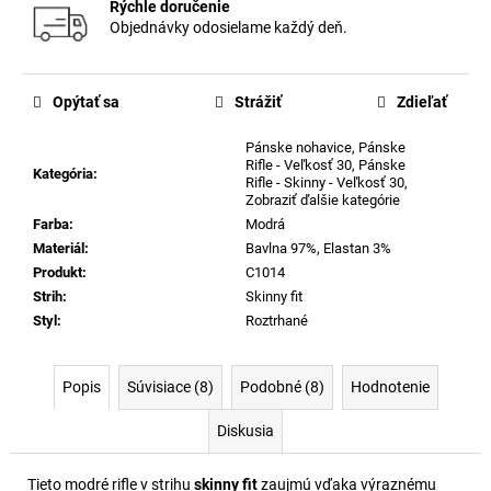
Rýchle doručenie
Objednávky odosielame každý deň.
Opýtať sa
Strážiť
Zdieľať
Pánske nohavice
,
Pánske
Rifle - Veľkosť 30
,
Pánske
Kategória
:
Rifle - Skinny - Veľkosť 30
,
Zobraziť ďalšie kategórie
Farba
:
Modrá
Materiál
:
Bavlna 97%, Elastan 3%
Produkt
:
C1014
Strih
:
Skinny fit
Styl
:
Roztrhané
Popis
Súvisiace (8)
Podobné (8)
Hodnotenie
Diskusia
Tieto modré rifle v strihu
skinny fit
zaujmú vďaka výraznému