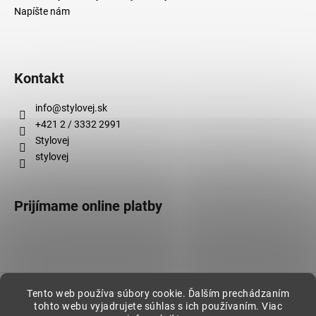
Napíšte nám
Kontakt
info
@
stylovej.sk
+421 2 / 3332 2991
Stylovej
stylovej
Prijímame online platby
Vytvoril Shoptet
Tento web používa súbory cookie. Ďalším prechádzaním
tohto webu vyjadrujete súhlas s ich používaním. Viac
Copyright 2026
Stylovej
. Všetky práva vyhradené.