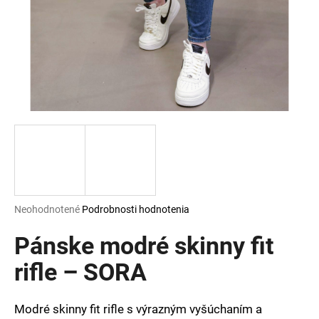
á
j
s
ť
?
HĽADAŤ
Priemerné
Neohodnotené
Podrobnosti hodnotenia
hodnotenie
O
produktu
Pánske modré skinny fit
d
je
p
0,0
rifle – SORA
o
z
r
5
ú
hviezdičiek.
Modré skinny fit rifle s výrazným vyšúchaním a