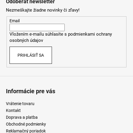
Odoberať newsletter
p
Nezmeškajte žiadne novinky či zľavy!
ä
t
Email
i
Vložením e-mailu súhlasíte s
podmienkami ochrany
e
osobných údajov
PRIHLÁSIŤ SA
Informácie pre vás
Vrátenie tovaru
Kontakt
Doprava a platba
Obchodné podmienky
Reklamačný poriadok