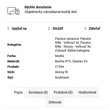
Rýchle doručenie
Objednávky odosielame každý deň.
Opýtať sa
Strážiť
Zdieľať
Pánske nohavice
,
Pánske
Rifle - Veľkosť 30
,
Pánske
Kategória
:
Rifle - Skinny - Veľkosť 30
,
Zobraziť ďalšie kategórie
Farba
:
Modrá
Materiál
:
Bavlna 97%, Elastan 3%
Produkt
:
C1594
Strih
:
Skinny fit
Styl
:
Roztrhané
Popis
Súvisiace (8)
Podobné (8)
Hodnotenie
Diskusia