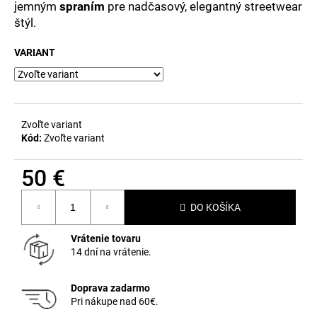
č
jemným
spraním
pre nadčasový, elegantný streetwear
a
štýl.
m
e
VARIANT
Zvoľte variant
Kód:
Zvoľte variant
50 €
Jednotková
DO KOŠÍKA
cena:
Vrátenie tovaru
14 dní na vrátenie.
Doprava zadarmo
Pri nákupe nad 60€.