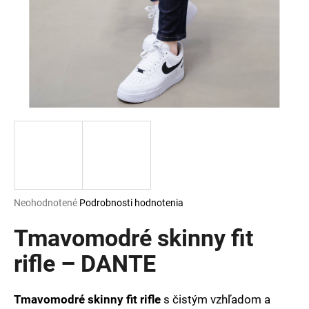
á
j
s
ť
?
HĽADAŤ
Priemerné
Neohodnotené
Podrobnosti hodnotenia
hodnotenie
O
produktu
Tmavomodré skinny fit
d
je
p
0,0
rifle – DANTE
o
z
r
5
ú
hviezdičiek.
Tmavomodré skinny fit rifle
s čistým vzhľadom a