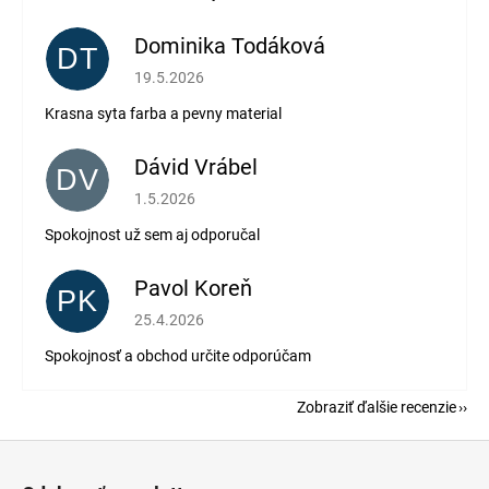
Dominika Todáková
DT
Hodnotenie obchodu je 5 z 5 hviezdičiek.
19.5.2026
Krasna syta farba a pevny material
Dávid Vrábel
DV
Hodnotenie obchodu je 5 z 5 hviezdičiek.
1.5.2026
Spokojnost už sem aj odporučal
Pavol Koreň
PK
Hodnotenie obchodu je 5 z 5 hviezdičiek.
25.4.2026
Spokojnosť a obchod určite odporúčam
Zobraziť ďalšie recenzie
Z
á