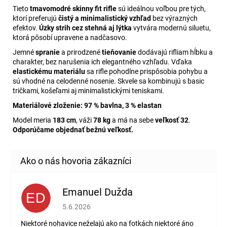
Tieto
tmavomodré skinny fit rifle
sú ideálnou voľbou pre tých,
ktorí preferujú
čistý a minimalistický vzhľad
bez výrazných
efektov.
Úzky strih cez stehná aj lýtka
vytvára modernú siluetu,
ktorá pôsobí upravene a nadčasovo.
Jemné
spranie
a prirodzené
tieňovanie
dodávajú rifliam hĺbku a
charakter, bez narušenia ich elegantného vzhľadu. Vďaka
elastickému materiálu
sa rifle pohodlne prispôsobia pohybu a
sú vhodné na celodenné nosenie. Skvele sa kombinujú s basic
tričkami, košeľami aj minimalistickými teniskami.
Materiálové zloženie:
97 % bavlna, 3 % elastan
Model meria
183 cm
, váži
78 kg
a má na sebe
veľkosť 32
.
Odporúčame objednať bežnú veľkosť.
Emanuel Dužda
ED
Hodnotenie obchodu je 2 z 5 hviezdičiek.
5.6.2026
Niektoré nohavice neželajú ako na fotkách niektoré áno