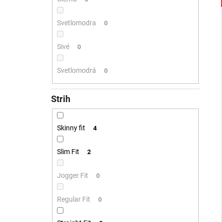
Svetlomodra
0
Sivé
0
Svetlomodrá
0
Strih
Skinny fit
4
Slim Fit
2
Jogger Fit
0
Regular Fit
0