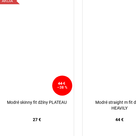
AKCIA
44 €
–38 %
Modré skinny fit džíny PLATEAU
Modré straight m fit 
HEAVILY
27 €
44 €