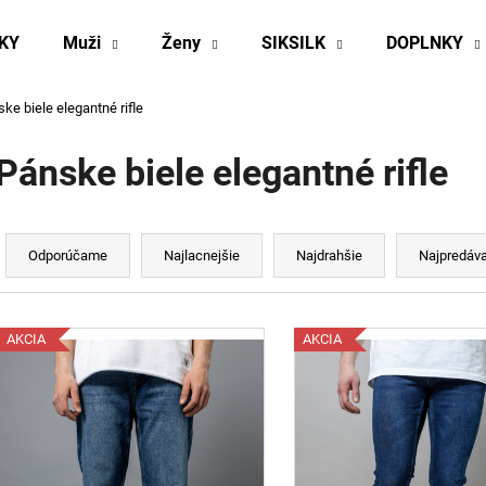
KY
Muži
Ženy
SIKSILK
DOPLNKY
ke biele elegantné rifle
Čo potrebujete nájsť?
Pánske biele elegantné rifle
HĽADAŤ
R
a
Odporúčame
Najlacnejšie
Najdrahšie
Najpredáva
d
Odporúčame
e
V
n
AKCIA
AKCIA
ý
p
e
p
s
r
p
o