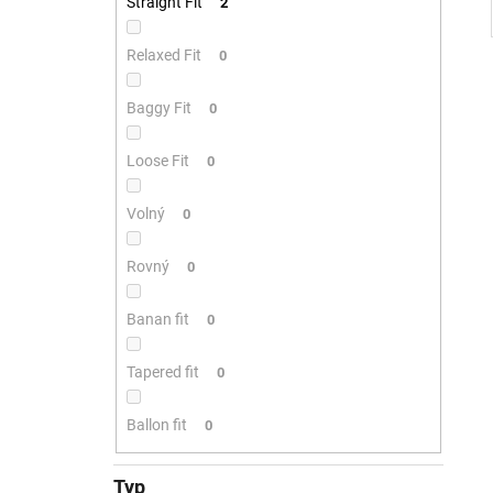
Straight Fit
2
Relaxed Fit
0
Baggy Fit
0
Loose Fit
0
Volný
0
Rovný
0
Banan fit
0
Tapered fit
0
Ballon fit
0
Typ