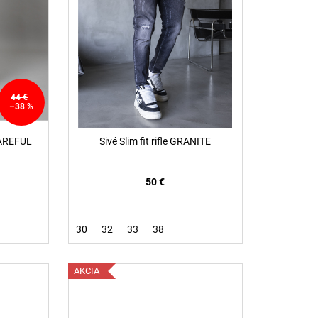
44 €
–38 %
CAREFUL
Sivé Slim fit rifle GRANITE
50 €
30
32
33
38
AKCIA