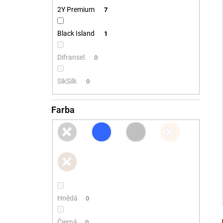
2Y Premium
7
Black Island
1
Difransel
0
SikSilk
0
Farba
Hnědá
0
Čierná
0