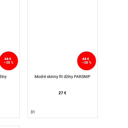
44 €
44 €
–38 %
–38 %
žíny
Modré skinny fit džíny PARSNIP
27 €
31