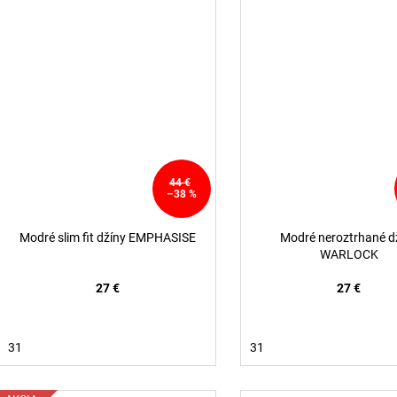
44 €
–38 %
Modré slim fit džíny EMPHASISE
Modré neroztrhané d
WARLOCK
27 €
27 €
31
31