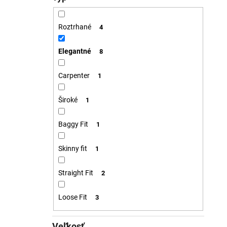
Roztrhané
4
Elegantné
8
Carpenter
1
Široké
1
Baggy Fit
1
Skinny fit
1
Straight Fit
2
Loose Fit
3
Veľkosť