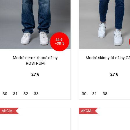
r
d
o
u
d
k
u
t
k
o
t
44 €
v
–38 %
o
v
Modré neroztrhané džíny
Modré skinny fit džíny 
ROSTRUM
27 €
27 €
30
31
32
33
30
31
38
AKCIA
AKCIA