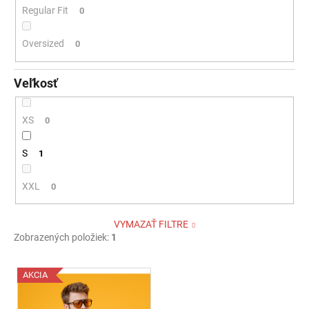
Regular Fit
0
Oversized
0
Veľkosť
XS
0
S
1
XXL
0
VYMAZAŤ FILTRE
Zobrazených položiek:
1
V
AKCIA
ý
p