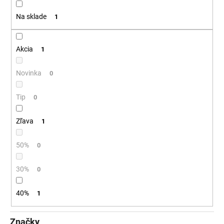
t
á
Na sklade
1
o
j
v
s
ť
Akcia
1
?
Novinka
0
Tip
0
HĽADAŤ
Zľava
1
50%
0
O
d
30%
0
p
o
40%
1
r
ú
Značky