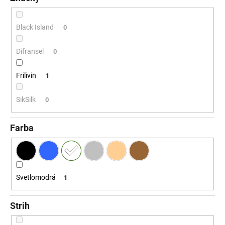
č
a
m
Black Island
0
e
Difransel
0
Frilivin
1
SikSilk
0
Farba
Svetlomodrá
1
Strih