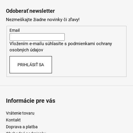
Z
l
á
á
Odoberať newsletter
d
p
a
Nezmeškajte žiadne novinky či zľavy!
ä
c
t
Email
i
i
e
Vložením e-mailu súhlasíte s
podmienkami ochrany
e
p
osobných údajov
r
v
PRIHLÁSIŤ SA
k
y
v
ý
p
i
Informácie pre vás
s
u
Vrátenie tovaru
Kontakt
Doprava a platba