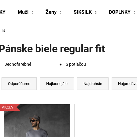
KY
Muži
Ženy
SIKSILK
DOPLNKY
fit
Čo potrebujete nájsť?
Pánske biele regular fit
HĽADAŤ
Jednofarebné
S potlačou
R
Odporúčame
a
Odporúčame
Najlacnejšie
Najdrahšie
Najpredáva
d
e
V
n
AKCIA
ý
p
e
p
s