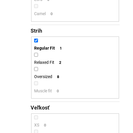
Camel
0
Strih
Regular Fit
1
Relaxed Fit
2
Oversized
8
Muscle fit
0
Veľkosť
XS
0