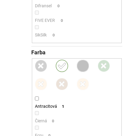
Difransel
0
FIVE EVER
0
SikSilk
0
Farba
Antracitová
1
Čierná
0
Ecru
0