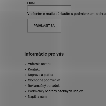
t
Email
i
Vložením e-mailu súhlasíte s
podmienkami ochra
e
PRIHLÁSIŤ SA
Informácie pre vás
Vrátenie tovaru
Kontakt
Doprava a platba
Obchodné podmienky
Reklamačný poriadok
Podmienky ochrany osobných údajov
Napíšte nám