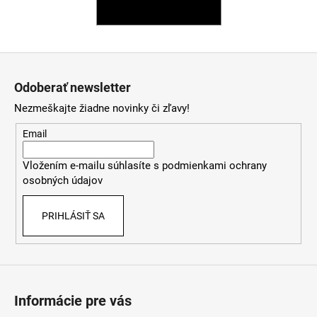
SPÄŤ DO OBCHODU
á
j
s
Z
ť
á
Odoberať newsletter
?
p
Nezmeškajte žiadne novinky či zľavy!
ä
t
Email
i
HĽADAŤ
Vložením e-mailu súhlasíte s
podmienkami ochrany
e
osobných údajov
PRIHLÁSIŤ SA
O
d
p
o
r
Informácie pre vás
ú