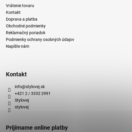
č
Vrátenie tovaru
a
Kontakt
m
Doprava a platba
e
Obchodné podmienky
Reklamačný poriadok
Podmienky ochrany osobných údajov
Napíšte nám
Kontakt
info
@
stylovej.sk
+421 2 / 3332 2991
Stylovej
stylovej
Prijímame online platby