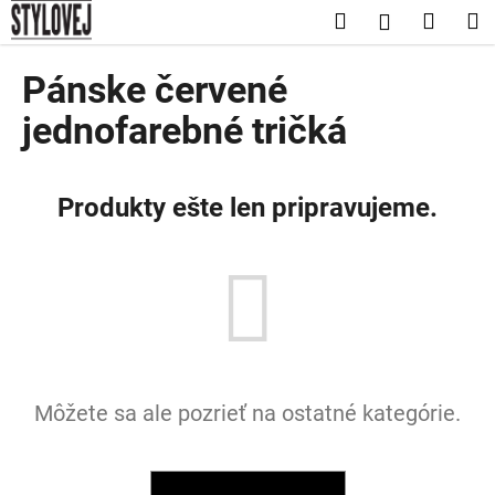
K
Prejsť
Hľadať
Nákup
M
Prihláseni
na
o
obsah
Späť
Späť
košík
š
Pánske červené
í
Č
jednofarebné tričká
k
o
p
Produkty ešte len pripravujeme.
o
t
r
e
b
u
j
e
Môžete sa ale pozrieť na ostatné kategórie.
t
e
n