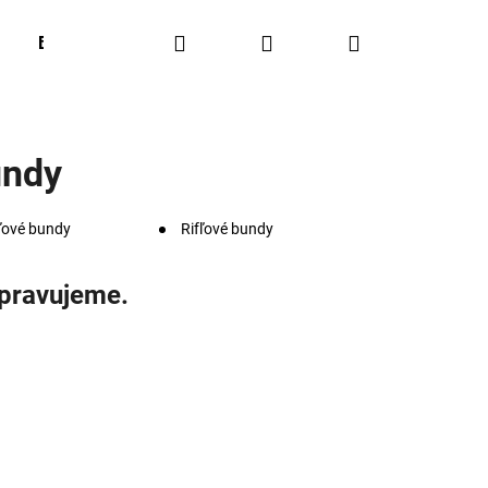
Hľadať
Prihlásenie
Nákupný
BESTSELLERS
OUTFIT OF THE WEEK
Obľúbené
košík
undy
ľové bundy
Rifľové bundy
ipravujeme.