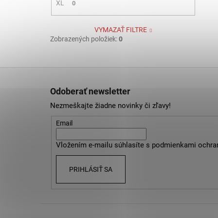
XL
0
VYMAZAŤ FILTRE
Zobrazených položiek:
0
Z
á
Odoberať newsletter
p
Nezmeškajte žiadne novinky či zľavy!
ä
t
Email
i
Vložením e-mailu súhlasíte s
podmienkami ochra
e
PRIHLÁSIŤ SA