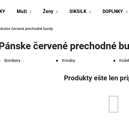
KY
Muži
Ženy
SIKSILK
DOPLNKY
ánske červené prechodné bundy
Čo potrebujete nájsť?
Pánske červené prechodné b
HĽADAŤ
Bombery
Kriváky
Koše
Produkty ešte len pr
Odporúčame