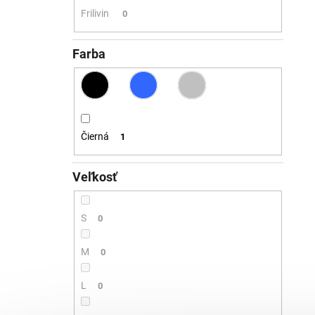
Frilivin
0
Farba
Čierná
1
Veľkosť
S
0
M
0
L
0