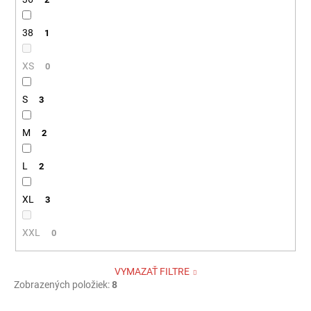
38
1
XS
0
S
3
M
2
L
2
XL
3
XXL
0
VYMAZAŤ FILTRE
Zobrazených položiek:
8