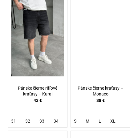
Pánske čierne rifľové
Pánske čierne kraťasy –
kraťasy – Kurai
Monaco
43 €
38 €
31
32
33
34
36
S
M
L
XL