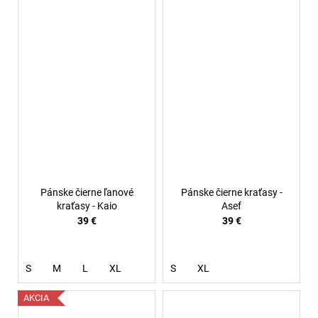
Pánske čierne ľanové
Pánske čierne kraťasy -
kraťasy - Kaio
Asef
39 €
39 €
S
M
L
XL
S
XL
AKCIA