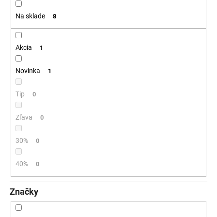
t
á
Na sklade
8
o
j
v
s
ť
Akcia
1
?
Novinka
1
Tip
0
HĽADAŤ
Zľava
0
30%
0
O
d
40%
0
p
o
Značky
r
ú