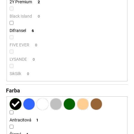
č
2Y Premium
2
a
m
Black Island
0
e
Difransel
6
FIVE EVER
0
LYSANDE
0
SikSilk
0
Farba
Antracitová
1