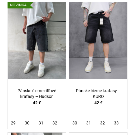
V
NOVINKA
ý
p
i
s
p
r
o
d
u
k
t
Pánske čierne rifľové
Pánske čierne kraťasy –
o
kraťasy – Hudson
KURO
42 €
42 €
v
29
30
31
32
33
30
34
31
36
32
33
34