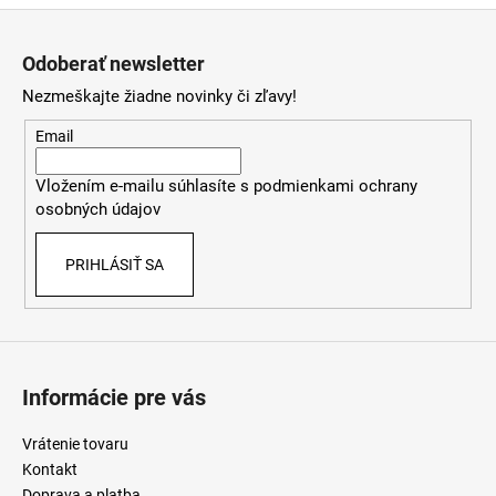
v
Z
l
á
á
Odoberať newsletter
d
p
a
Nezmeškajte žiadne novinky či zľavy!
ä
c
t
Email
i
i
e
Vložením e-mailu súhlasíte s
podmienkami ochrany
e
p
osobných údajov
r
v
PRIHLÁSIŤ SA
k
y
v
ý
p
i
Informácie pre vás
s
u
Vrátenie tovaru
Kontakt
Doprava a platba