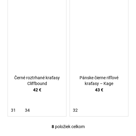
Černé roztrhané kraťasy
Pánske čierne rifľové
Cliffbound
kraťasy – Kage
42 €
43 €
31
34
32
8
položiek celkom
O