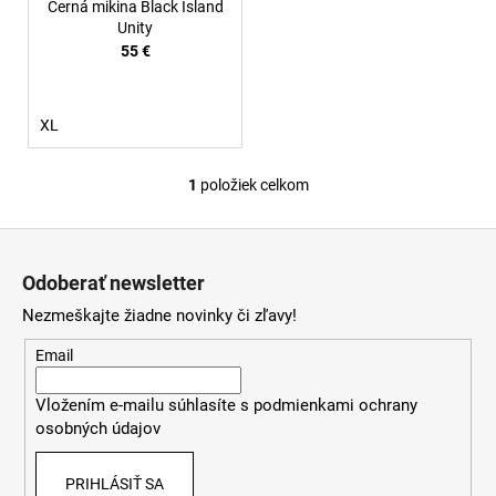
t
Černá mikina Black Island
o
Unity
55 €
v
XL
1
položiek celkom
O
v
Z
l
á
á
Odoberať newsletter
d
p
a
Nezmeškajte žiadne novinky či zľavy!
ä
c
t
Email
i
i
e
Vložením e-mailu súhlasíte s
podmienkami ochrany
e
p
osobných údajov
r
v
PRIHLÁSIŤ SA
k