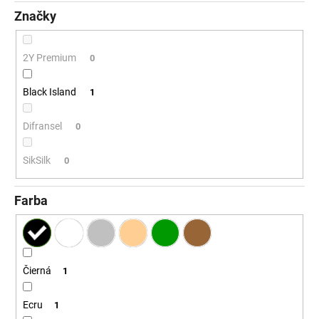
č
Značky
a
m
e
2Y Premium
0
Black Island
1
Difransel
0
SikSilk
0
Farba
Čierná
1
Ecru
1