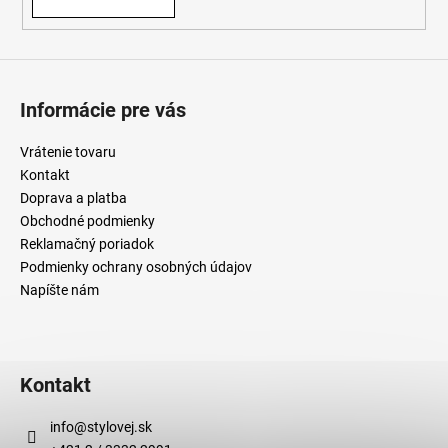
y
v
ý
p
i
Informácie pre vás
s
u
Vrátenie tovaru
Kontakt
Doprava a platba
Obchodné podmienky
Reklamačný poriadok
Podmienky ochrany osobných údajov
Napíšte nám
Kontakt
info
@
stylovej.sk