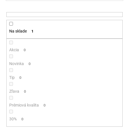
d
á
u
j
k
s
t
ť
Na sklade
1
o
?
v
Akcia
0
Novinka
0
HĽADAŤ
Tip
0
O
Zľava
0
d
p
Prémiová kvalita
0
o
r
30%
0
ú