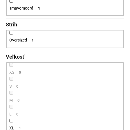
Tmavomodrá
1
Strih
Oversized
1
Veľkosť
XS
0
S
0
M
0
L
0
XL
1