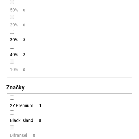
č
a
50%
0
m
e
20%
0
30%
3
40%
2
10%
0
Značky
2Y Premium
1
Black Island
5
Difransel
0