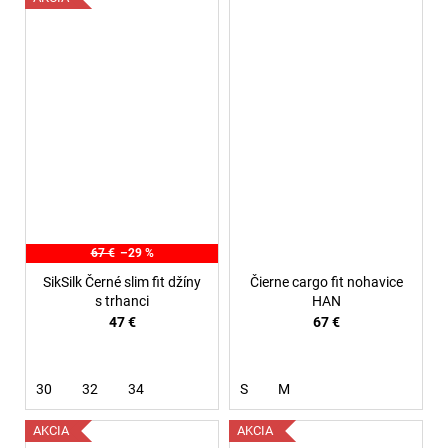
67 €
–29 %
SikSilk Černé slim fit džíny
Čierne cargo fit nohavice
s trhanci
HAN
47 €
67 €
30
32
34
S
M
AKCIA
AKCIA