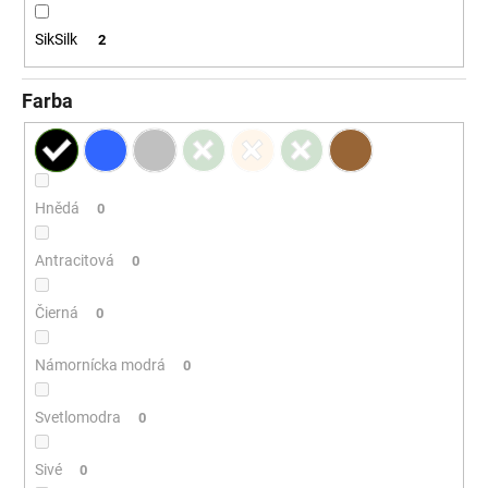
SikSilk
2
Farba
Hnědá
0
Antracitová
0
Čierná
0
Námornícka modrá
0
Svetlomodra
0
Sivé
0