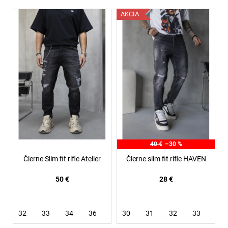
V
AKCIA
ý
p
i
s
p
r
o
d
u
k
40 €
–30 %
t
Čierne Slim fit rifle Atelier
Čierne slim fit rifle HAVEN
o
50 €
28 €
v
32
33
34
36
38
30
40
31
32
33
34