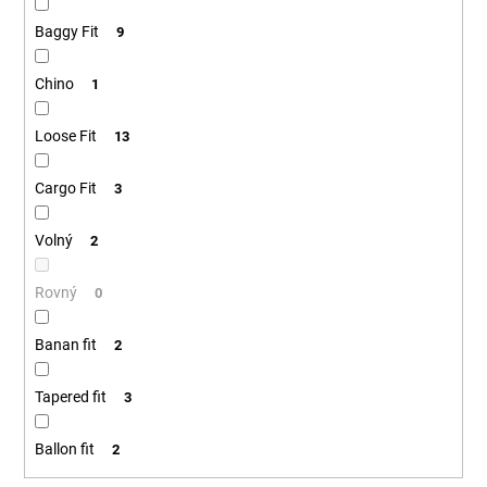
Baggy Fit
9
Chino
1
Loose Fit
13
Cargo Fit
3
Volný
2
Rovný
0
Banan fit
2
Tapered fit
3
Ballon fit
2