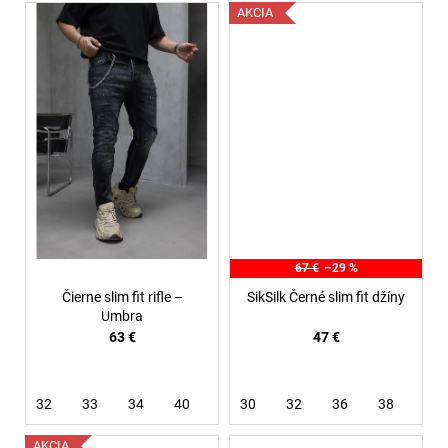
AKCIA
67 €
–29 %
Čierne slim fit rifle –
SikSilk Černé slim fit džíny
Umbra
63 €
47 €
32
33
34
40
30
32
36
38
AKCIA