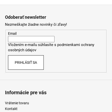
v
Z
l
á
á
Odoberať newsletter
d
p
a
Nezmeškajte žiadne novinky či zľavy!
ä
c
t
Email
i
i
e
Vložením e-mailu súhlasíte s
podmienkami ochrany
e
p
osobných údajov
r
v
PRIHLÁSIŤ SA
k
y
v
ý
p
i
Informácie pre vás
s
u
Vrátenie tovaru
Kontakt