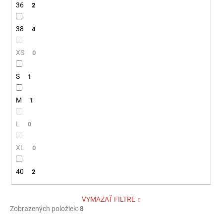
36
2
38
4
XS
0
S
1
M
1
L
0
XL
0
40
2
VYMAZAŤ FILTRE
Zobrazených položiek:
8