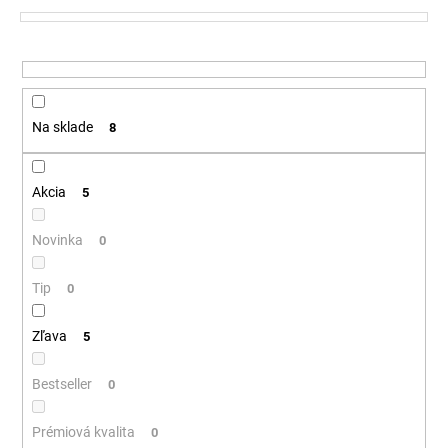
o
á
d
j
u
s
k
ť
t
?
Na sklade
8
o
v
Akcia
5
HĽADAŤ
Novinka
0
Tip
0
O
Zľava
d
5
p
o
Bestseller
0
r
ú
Prémiová kvalita
0