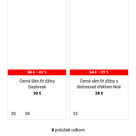
50 €
–40 %
63 €
–39 %
Černé Slim fit džíny
Černé slim fit džíny s
Daybreak
distressed efektem Noir
30 €
38 €
30
38
33
8
položiek celkom
O