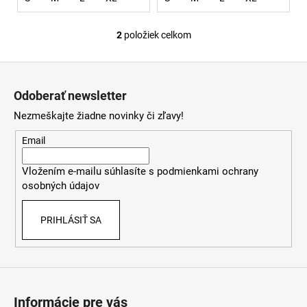
2
položiek celkom
O
v
Z
l
á
á
Odoberať newsletter
d
p
a
Nezmeškajte žiadne novinky či zľavy!
ä
c
t
Email
i
i
e
Vložením e-mailu súhlasíte s
podmienkami ochrany
e
p
osobných údajov
r
v
PRIHLÁSIŤ SA
k
y
v
ý
p
i
Informácie pre vás