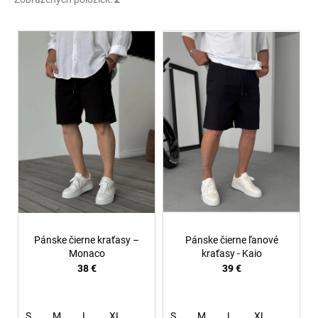
V
ý
p
i
s
p
r
o
d
u
k
t
Pánske čierne kraťasy –
Pánske čierne ľanové
o
Monaco
kraťasy - Kaio
38 €
39 €
v
S
M
L
XL
S
M
L
XL