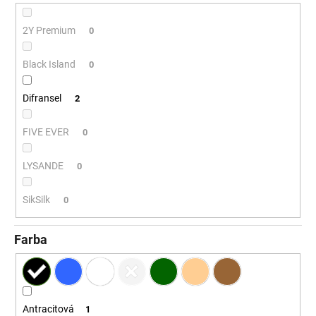
č
a
2Y Premium
m
0
e
Black Island
0
Difransel
2
FIVE EVER
0
LYSANDE
0
SikSilk
0
Farba
Antracitová
1