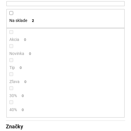
u
á
k
j
t
Na sklade
2
s
o
ť
v
?
Akcia
0
Novinka
0
Tip
HĽADAŤ
0
Zľava
0
O
30%
0
d
p
40%
0
o
r
ú
Značky