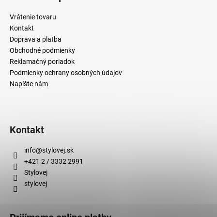
s
u
Vrátenie tovaru
Kontakt
Doprava a platba
Obchodné podmienky
Reklamačný poriadok
Podmienky ochrany osobných údajov
Napíšte nám
Kontakt
info
@
stylovej.sk
+421 2 / 3332 2991
Stylovej
stylovej