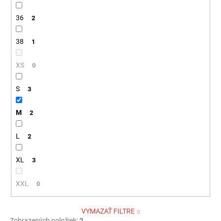
36
2
38
1
XS
0
S
3
M
2
L
2
XL
3
XXL
0
VYMAZAŤ FILTRE
Zobrazených položiek:
2