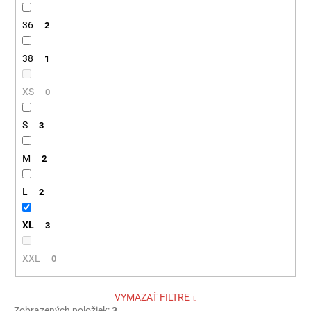
36
2
38
1
XS
0
S
3
M
2
L
2
XL
3
XXL
0
VYMAZAŤ FILTRE
Zobrazených položiek:
3