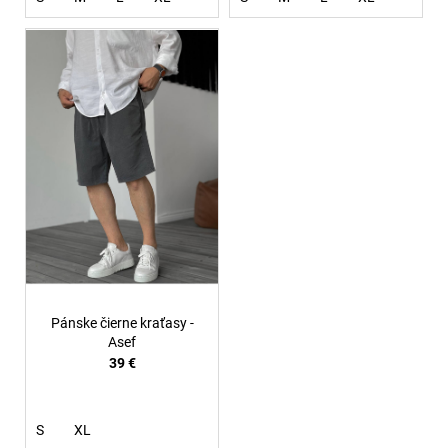
Pánske čierne kraťasy -
Asef
39 €
S
XL