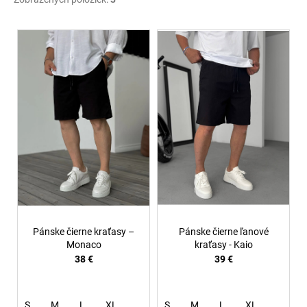
V
ý
p
i
s
p
r
o
d
u
k
t
Pánske čierne kraťasy –
Pánske čierne ľanové
o
Monaco
kraťasy - Kaio
38 €
39 €
v
S
M
L
XL
S
M
L
XL