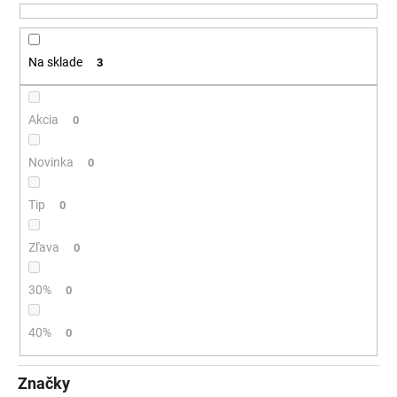
u
á
k
j
t
Na sklade
3
s
o
ť
v
?
Akcia
0
Novinka
0
Tip
HĽADAŤ
0
Zľava
0
O
30%
0
d
p
40%
0
o
r
ú
Značky