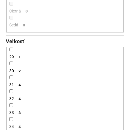
Čierná
0
Šedá
0
Veľkosť
29
1
30
2
31
4
32
4
33
3
34
4