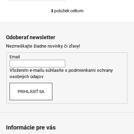
3
položiek celkom
O
v
Z
l
á
á
Odoberať newsletter
d
p
a
Nezmeškajte žiadne novinky či zľavy!
ä
c
t
Email
i
i
e
Vložením e-mailu súhlasíte s
podmienkami ochrany
e
p
osobných údajov
r
v
PRIHLÁSIŤ SA
k
y
v
ý
p
i
Informácie pre vás
s