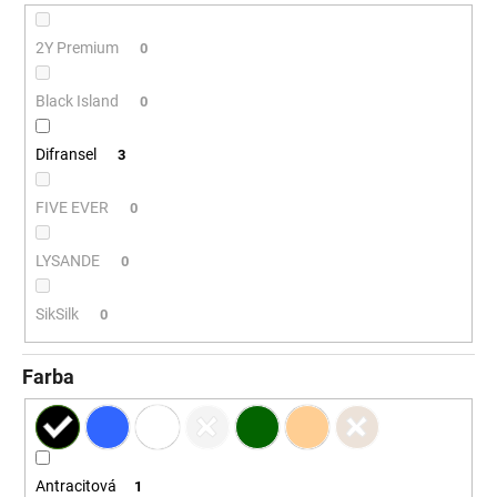
č
a
2Y Premium
m
0
e
Black Island
0
Difransel
3
FIVE EVER
0
LYSANDE
0
SikSilk
0
Farba
Antracitová
1