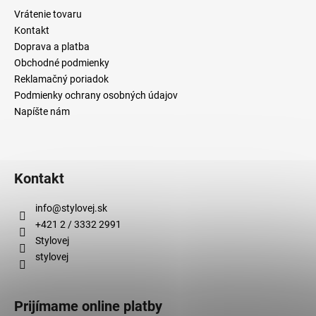
u
Vrátenie tovaru
Kontakt
Doprava a platba
Obchodné podmienky
Reklamačný poriadok
Podmienky ochrany osobných údajov
Napíšte nám
Kontakt
info
@
stylovej.sk
+421 2 / 3332 2991
Stylovej
stylovej
Prijímame online platby