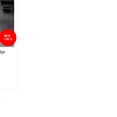
42 €
–38 %
dge
m