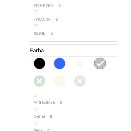
FIVE EVER
0
LYSANDE
0
SikSilk
0
Farba
Antracitová
0
Čierná
0
Šedá
0