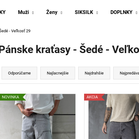
KY
Muži
Ženy
SIKSILK
DOPLNKY
Šedé - Veľkosť 29
Čo potrebujete nájsť?
Pánske kraťasy - Šedé - Veľko
HĽADAŤ
R
a
Odporúčame
Najlacnejšie
Najdrahšie
Najpredáva
d
Odporúčame
e
V
n
NOVINKA
AKCIA
ý
p
e
p
s
r
p
o