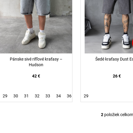
r
d
o
u
d
k
u
t
k
o
t
v
o
v
Pánske sivé rifľové kraťasy –
Šedé kraťasy Dust E
Hudson
42 €
26 €
29
30
31
32
33
34
36
29
2
položiek celko
O
v
l