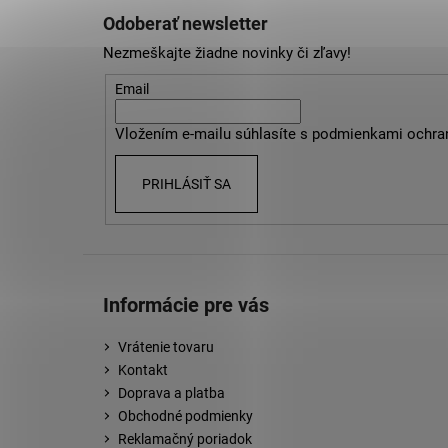
á
Odoberať newsletter
p
Nezmeškajte žiadne novinky či zľavy!
ä
t
Email
i
Vložením e-mailu súhlasíte s
podmienkami ochra
e
PRIHLÁSIŤ SA
Informácie pre vás
Vrátenie tovaru
Kontakt
Doprava a platba
Obchodné podmienky
Reklamačný poriadok