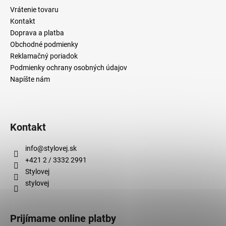
č
Vrátenie tovaru
a
Kontakt
m
Doprava a platba
e
Obchodné podmienky
Reklamačný poriadok
Podmienky ochrany osobných údajov
Napíšte nám
Kontakt
info
@
stylovej.sk
+421 2 / 3332 2991
Stylovej
stylovej
Prijímame online platby