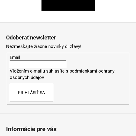
SPÄŤ DO OBCHODU
á
j
s
Z
ť
á
Odoberať newsletter
?
p
Nezmeškajte žiadne novinky či zľavy!
ä
t
Email
i
HĽADAŤ
Vložením e-mailu súhlasíte s
podmienkami ochrany
e
osobných údajov
PRIHLÁSIŤ SA
O
d
p
o
r
Informácie pre vás
ú