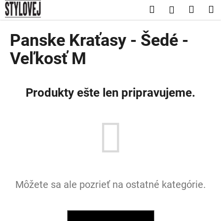
K
Prejsť
Hľadať
Nákup
M
Prihláseni
na
o
obsah
Späť
Späť
košík
š
Panske Kraťasy - Šedé -
í
Č
Veľkosť M
k
o
p
Produkty ešte len pripravujeme.
o
t
r
e
b
u
j
e
Môžete sa ale pozrieť na ostatné kategórie.
t
e
n