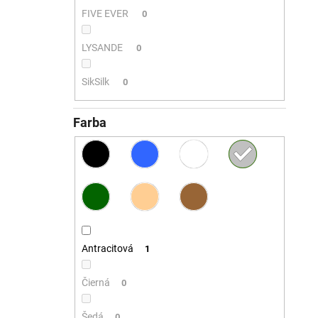
FIVE EVER
0
LYSANDE
0
SikSilk
0
Farba
Antracitová
1
Čierná
0
Šedá
0