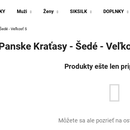
KY
Muži
Ženy
SIKSILK
DOPLNKY
Šedé - Veľkosť S
Čo potrebujete nájsť?
Panske Kraťasy - Šedé - Veľk
HĽADAŤ
Produkty ešte len pr
Odporúčame
Môžete sa ale pozrieť na os