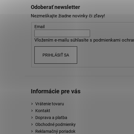
á
Odoberať newsletter
p
Nezmeškajte žiadne novinky či zľavy!
ä
t
Email
i
Vložením e-mailu súhlasíte s
podmienkami ochra
e
PRIHLÁSIŤ SA
Informácie pre vás
Vrátenie tovaru
Kontakt
Doprava a platba
Obchodné podmienky
Reklamačný poriadok