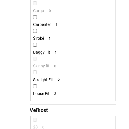
Cargo
0
Carpenter
1
Široké
1
Baggy Fit
1
Skinny fit
0
Straight Fit
2
Loose Fit
2
Veľkosť
28
0