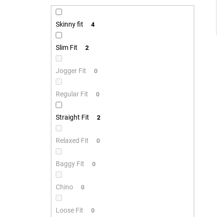
Skinny fit
4
Slim Fit
2
Jogger Fit
0
Regular Fit
0
Straight Fit
2
Relaxed Fit
0
Baggy Fit
0
Chino
0
Loose Fit
0