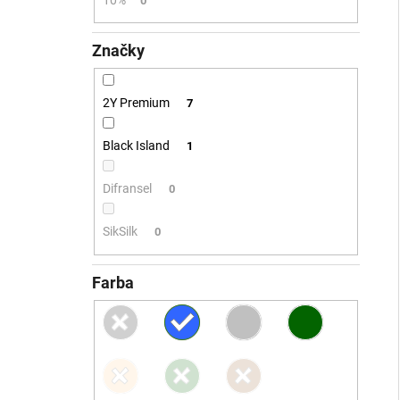
0
Značky
2Y Premium
7
Black Island
1
Difransel
0
SikSilk
0
Farba