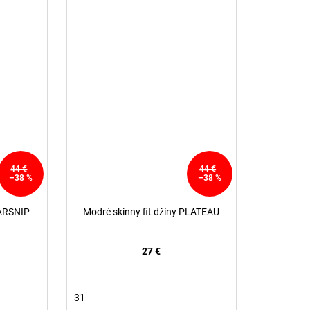
44 €
44 €
–38 %
–38 %
PARSNIP
Modré skinny fit džíny PLATEAU
27 €
31