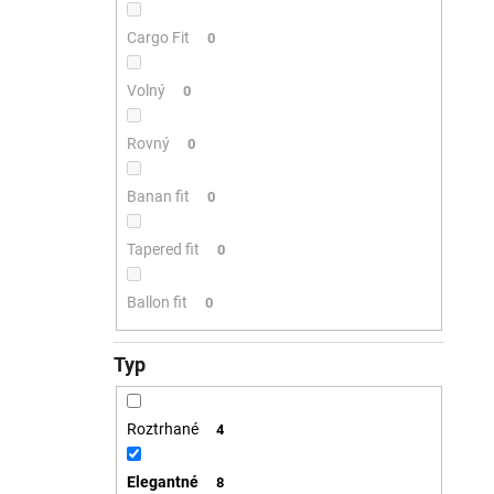
Cargo Fit
0
Volný
0
Rovný
0
Banan fit
0
Tapered fit
0
Ballon fit
0
Typ
Roztrhané
4
Elegantné
8