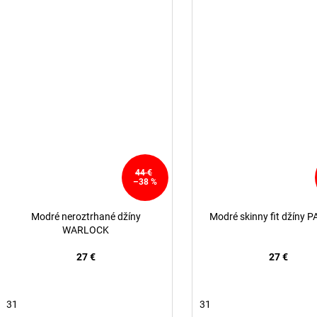
44 €
–38 %
Modré neroztrhané džíny
Modré skinny fit džíny 
WARLOCK
27 €
27 €
31
31