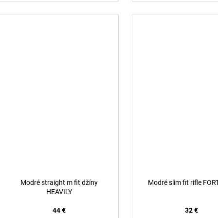
Modré straight m fit džíny
Modré slim fit rifle FO
HEAVILY
44 €
32 €