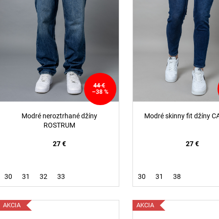
r
p
o
r
d
o
u
d
k
u
t
k
o
t
44 €
v
–38 %
o
v
Modré neroztrhané džíny
Modré skinny fit džíny 
ROSTRUM
27 €
27 €
30
31
32
33
30
31
38
AKCIA
AKCIA