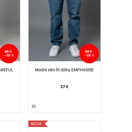
44 €
44 €
–38 %
–38 %
CAREFUL
Modré slim fit džíny EMPHASISE
27 €
31
AKCIA