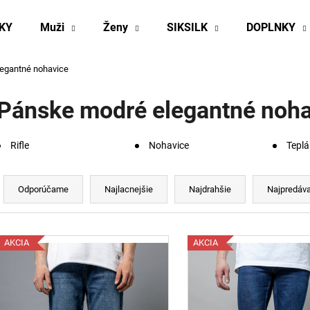
KY
Muži
Ženy
SIKSILK
DOPLNKY
egantné nohavice
Čo potrebujete nájsť?
Pánske modré elegantné noha
HĽADAŤ
Rifle
Nohavice
Teplá
R
Odporúčame
a
Odporúčame
Najlacnejšie
Najdrahšie
Najpredáva
d
e
V
n
AKCIA
AKCIA
ý
p
e
p
s