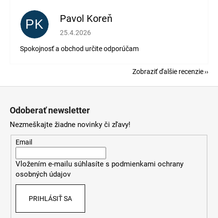
Pavol Koreň
PK
Hodnotenie obchodu je 5 z 5 hviezdičiek.
25.4.2026
Spokojnosť a obchod určite odporúčam
Zobraziť ďalšie recenzie
Z
á
Odoberať newsletter
p
Nezmeškajte žiadne novinky či zľavy!
ä
t
Email
i
Vložením e-mailu súhlasíte s
podmienkami ochrany
e
osobných údajov
PRIHLÁSIŤ SA