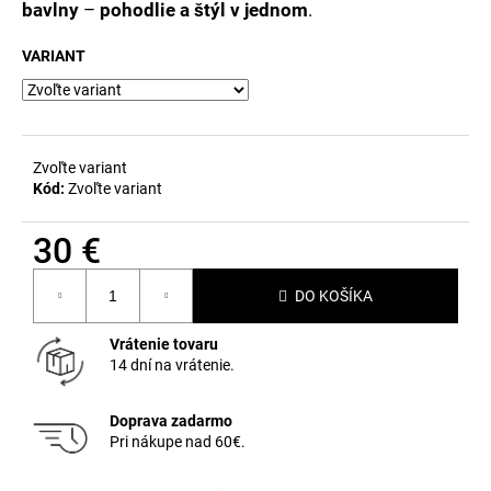
č
bavlny
–
pohodlie a štýl v jednom
.
a
m
VARIANT
e
Zvoľte variant
Kód:
Zvoľte variant
30 €
Jednotková
DO KOŠÍKA
cena:
Vrátenie tovaru
14 dní na vrátenie.
Doprava zadarmo
Pri nákupe nad 60€.