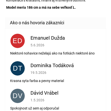
kombinácii s kraťasmi, rifľami aj vrstvenými outfitmi.
Model meria 186 cm a má na sebe veľkosť L.
Emanuel Dužda
ED
Hodnotenie obchodu je 2 z 5 hviezdičiek.
5.6.2026
Niektoré nohavice neželajú ako na fotkách niektoré áno
Dominika Todáková
DT
Hodnotenie obchodu je 5 z 5 hviezdičiek.
19.5.2026
Krasna syta farba a pevny material
Dávid Vrábel
DV
Hodnotenie obchodu je 5 z 5 hviezdičiek.
1.5.2026
Spokojnost už sem aj odporučal