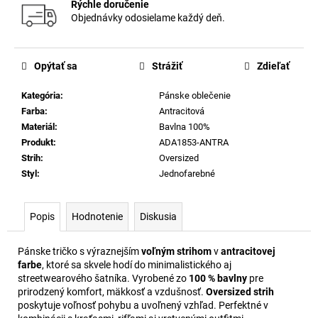
Rýchle doručenie
Objednávky odosielame každý deň.
Opýtať sa
Strážiť
Zdieľať
Kategória
:
Pánske oblečenie
Farba
:
Antracitová
Materiál
:
Bavlna 100%
Produkt
:
ADA1853-ANTRA
Strih
:
Oversized
Styl
:
Jednofarebné
Popis
Hodnotenie
Diskusia
Pánske tričko s výraznejším
voľným strihom
v
antracitovej
farbe
, ktoré sa skvele hodí do minimalistického aj
streetwearového šatníka. Vyrobené zo
100 % bavlny
pre
prirodzený komfort, mäkkosť a vzdušnosť.
Oversized strih
poskytuje voľnosť pohybu a uvoľnený vzhľad. Perfektné v