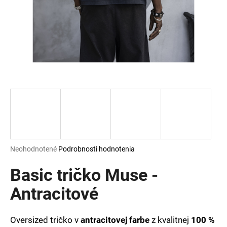
á
j
s
ť
?
HĽADAŤ
Priemerné
Neohodnotené
Podrobnosti hodnotenia
hodnotenie
O
produktu
Basic tričko Muse -
d
je
p
0,0
Antracitové
o
z
r
5
ú
hviezdičiek.
Oversized tričko v
antracitovej farbe
z kvalitnej
100 %