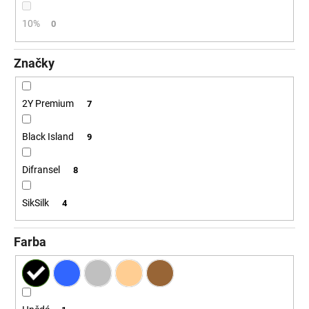
č
a
10%
0
m
e
Značky
2Y Premium
7
Black Island
9
Difransel
8
SikSilk
4
Farba