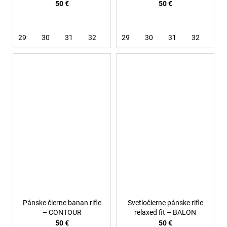
50 €
50 €
29
30
31
32
34
29
36
30
31
32
33
Pánske čierne banan rifle
Svetločierne pánske rifle
– CONTOUR
relaxed fit – BALON
50 €
50 €