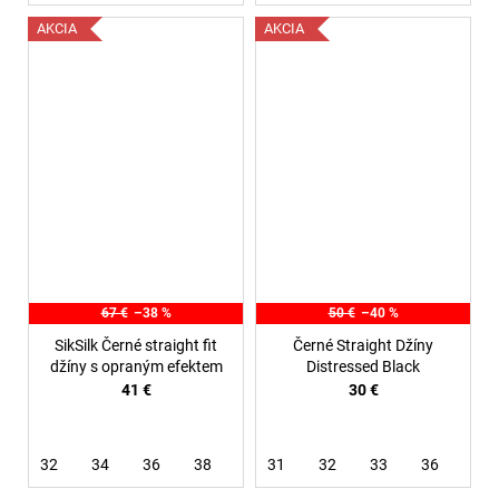
AKCIA
AKCIA
67 €
–38 %
50 €
–40 %
SikSilk Černé straight fit
Černé Straight Džíny
džíny s opraným efektem
Distressed Black
41 €
30 €
32
34
36
38
31
32
33
36