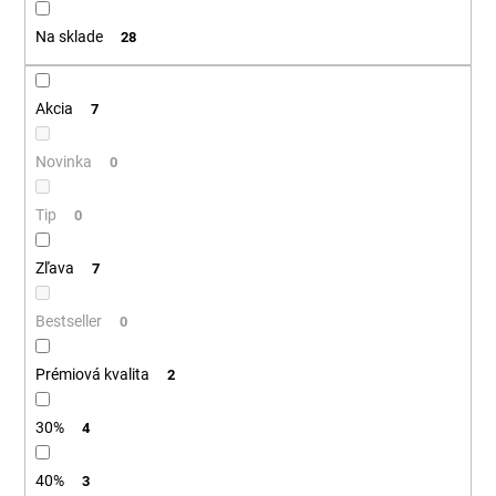
t
á
Na sklade
28
o
j
v
s
ť
Akcia
7
?
Novinka
0
Tip
0
HĽADAŤ
Zľava
7
Bestseller
0
O
d
Prémiová kvalita
2
p
o
30%
4
r
ú
40%
3