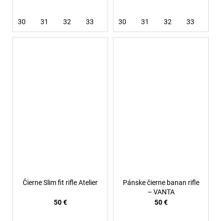
30
31
32
33
34
30
36
31
38
32
33
36
Čierne Slim fit rifle Atelier
Pánske čierne banan rifle
– VANTA
50 €
50 €