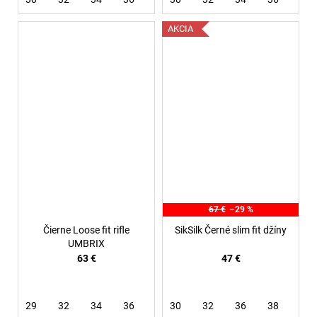
AKCIA
67 €
–29 %
Čierne Loose fit rifle
SikSilk Černé slim fit džíny
UMBRIX
63 €
47 €
29
32
34
36
30
32
36
38