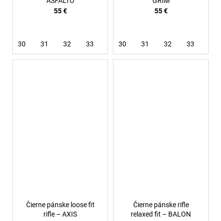
ASFALTO
GRIM
55 €
55 €
30
31
32
33
34
30
36
31
38
32
33
34
Čierne pánske loose fit
Čierne pánske rifle
rifle – AXIS
relaxed fit – BALON