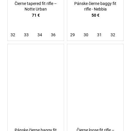
Čierne tapered fit rifle –
Pánske čierne baggy fit
Notte Urban
rifle - Nebbia
71 €
50 €
32
33
34
36
38
29
40
30
31
32
33
Pánske čierne baggy fit
Čierne loose fit rifle –