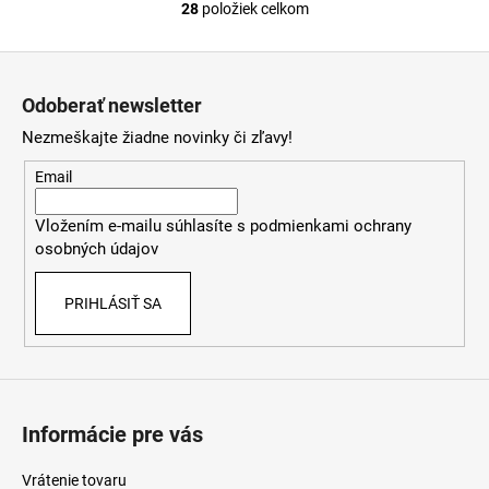
28
položiek celkom
O
v
Z
l
á
á
Odoberať newsletter
d
p
a
Nezmeškajte žiadne novinky či zľavy!
ä
c
t
Email
i
i
e
Vložením e-mailu súhlasíte s
podmienkami ochrany
e
p
osobných údajov
r
v
PRIHLÁSIŤ SA
k
y
v
ý
p
i
Informácie pre vás
s
u
Vrátenie tovaru