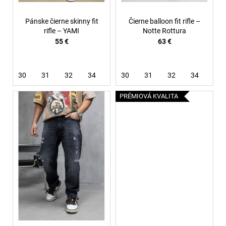
k
t
Pánske čierne skinny fit
Čierne balloon fit rifle –
o
rifle – YAMI
Notte Rottura
55 €
63 €
v
30
31
32
34
36
30
38
31
32
34
36
PRÉMIOVÁ KVALITA