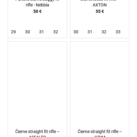
rifle - Nebbia
AXTON
50 €
55 €
29
30
31
32
33
30
36
31
32
33
34
Čierne straight fit rifle –
Čierne straight fit rifle –