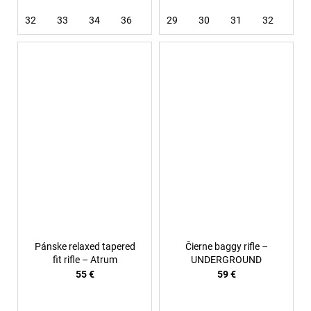
32
33
34
36
38
29
40
30
31
32
36
Pánske relaxed tapered
Čierne baggy rifle –
fit rifle – Atrum
UNDERGROUND
55 €
59 €