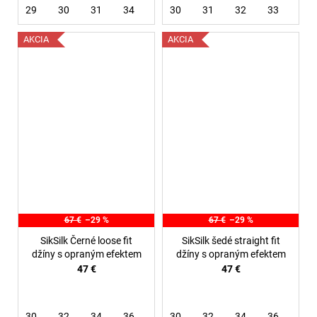
29
30
31
34
36
30
31
32
33
36
AKCIA
AKCIA
67 €
–29 %
67 €
–29 %
SikSilk Černé loose fit
SikSilk šedé straight fit
džíny s opraným efektem
džíny s opraným efektem
47 €
47 €
30
32
34
36
38
30
32
34
36
38