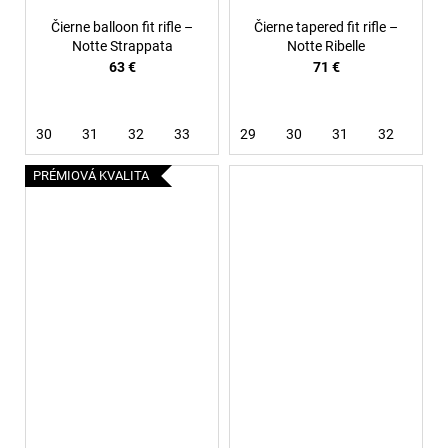
Čierne balloon fit rifle –
Čierne tapered fit rifle –
Notte Strappata
Notte Ribelle
63 €
71 €
30
31
32
33
34
29
36
30
38
31
32
33
PRÉMIOVÁ KVALITA