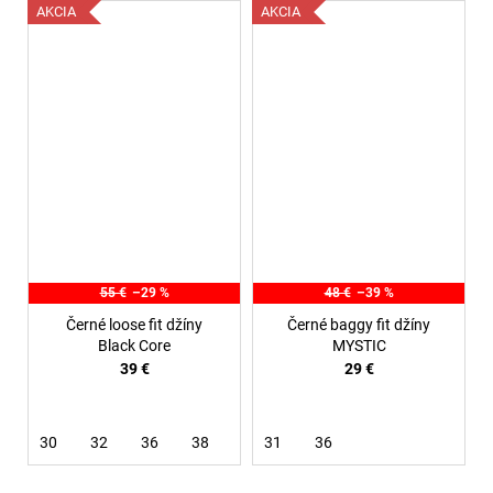
AKCIA
AKCIA
55 €
–29 %
48 €
–39 %
Černé loose fit džíny
Černé baggy fit džíny
Black Core
MYSTIC
39 €
29 €
30
32
36
38
31
36