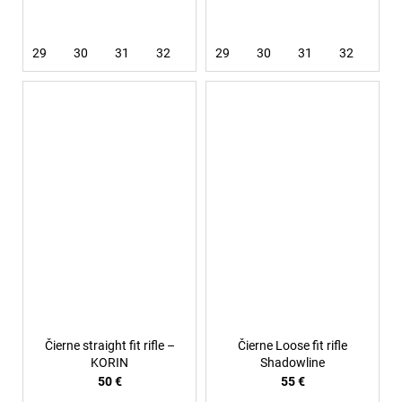
29
30
31
32
33
29
34
30
36
31
32
33
Čierne straight fit rifle –
Čierne Loose fit rifle
KORIN
Shadowline
50 €
55 €