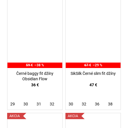
59 €
–38 %
67 €
–29 %
Černé baggy fit džíny
SikSilk Černé slim fit džíny
Obsidian Flow
36 €
47 €
29
30
31
32
30
32
36
38
AKCIA
AKCIA