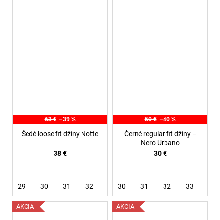
63 €
–39 %
50 €
–40 %
Šedé loose fit džíny Notte
Černé regular fit džíny –
Nero Urbano
38 €
30 €
29
30
31
32
30
31
32
33
AKCIA
AKCIA