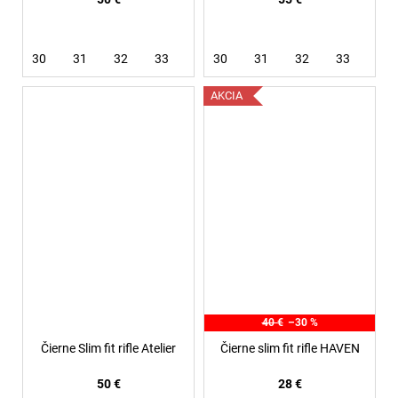
30
31
32
33
34
30
36
31
38
32
33
36
AKCIA
40 €
–30 %
Čierne Slim fit rifle Atelier
Čierne slim fit rifle HAVEN
50 €
28 €