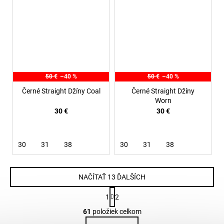
50 €
–40 %
50 €
–40 %
Černé Straight Džíny Coal
Černé Straight Džíny
Worn
30 €
30 €
30
31
38
30
31
38
NAČÍTAŤ 13 ĎALŠÍCH
S
1
2
t
O
r
61
položiek celkom
v
á