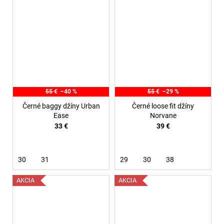
55 €
–40 %
55 €
–29 %
Černé baggy džíny Urban
Černé loose fit džíny
Ease
Norvane
33 €
39 €
30
31
29
30
38
AKCIA
AKCIA