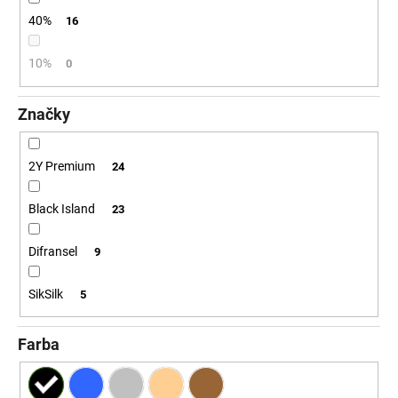
č
a
40%
16
m
e
10%
0
Značky
2Y Premium
24
Black Island
23
Difransel
9
SikSilk
5
Farba