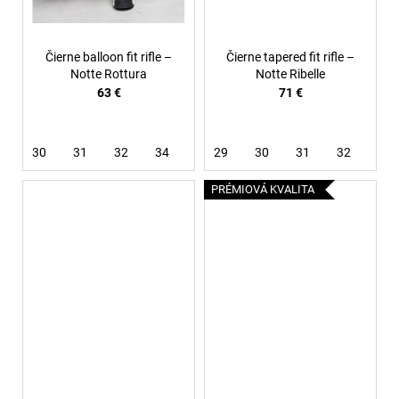
Čierne balloon fit rifle –
Čierne tapered fit rifle –
Notte Rottura
Notte Ribelle
63 €
71 €
30
31
32
34
36
29
38
30
31
32
33
PRÉMIOVÁ KVALITA