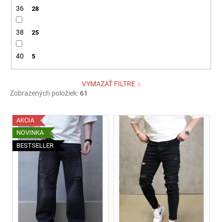
36
28
38
25
40
5
VYMAZAŤ FILTRE
Zobrazených položiek:
61
V
AKCIA
ý
NOVINKA
p
BESTSELLER
i
s
p
r
o
d