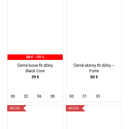
55 €
–29 %
Černé loose fit džíny
Černé skinny fit džíny –
Black Core
Forte
39 €
50 €
30
32
36
38
30
31
33
AKCIA
AKCIA