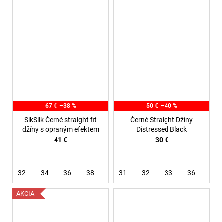
67 €
–38 %
50 €
–40 %
SikSilk Černé straight fit
Černé Straight Džíny
džíny s opraným efektem
Distressed Black
41 €
30 €
32
34
36
38
31
32
33
36
AKCIA