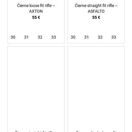
Čierne loose fit rifle –
Čierne straight fit rifle –
AXTON
ASFALTO
55 €
55 €
30
31
32
33
34
30
36
31
38
32
33
34