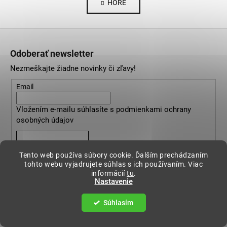
HORE
l
n
k
á
o
d
Z
v
a
a
á
c
Odoberať newsletter
n
p
i
i
Nezmeškajte žiadne novinky či zľavy!
e
ä
e
p
t
Email
r
i
v
Vložením e-mailu súhlasíte s
podmienkami ochrany
e
k
osobných údajov
y
v
PRIHLÁSIŤ SA
ý
Tento web používa súbory cookie. Ďalším prechádzaním
p
tohto webu vyjadrujete súhlas s ich používaním. Viac
i
informácií
tu
.
Nastavenie
s
u
Súhlasím
Informácie pre vás