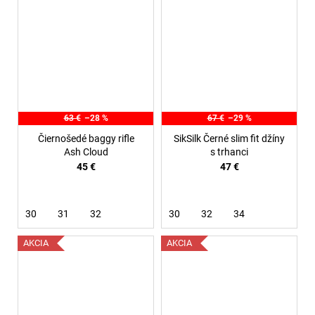
63 €
–28 %
67 €
–29 %
Čiernošedé baggy rifle
SikSilk Černé slim fit džíny
Ash Cloud
s trhanci
45 €
47 €
30
31
32
30
32
34
AKCIA
AKCIA