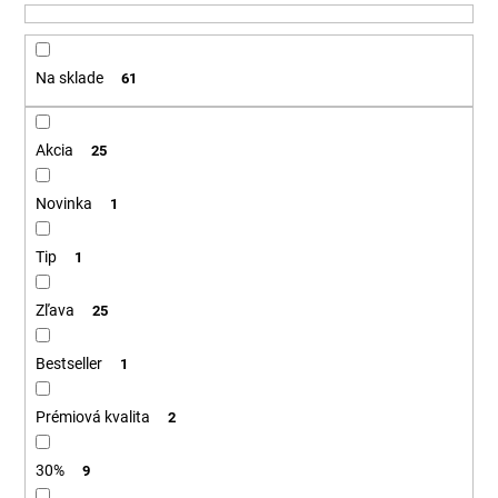
u
á
k
j
t
Na sklade
61
s
o
ť
v
?
Akcia
25
Novinka
1
Tip
HĽADAŤ
1
Zľava
25
O
Bestseller
1
d
p
Prémiová kvalita
2
o
r
30%
9
ú