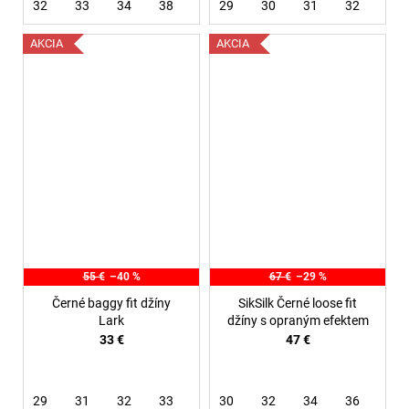
32
33
34
38
40
29
30
31
32
34
AKCIA
AKCIA
55 €
–40 %
67 €
–29 %
Černé baggy fit džíny
SikSilk Černé loose fit
Lark
džíny s opraným efektem
33 €
47 €
29
31
32
33
34
30
32
34
36
38