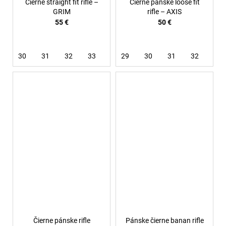
Čierne straight fit rifle –
Čierne pánske loose fit
GRIM
rifle – AXIS
55 €
50 €
30
31
32
33
34
29
36
30
31
32
33
Čierne pánske rifle
Pánske čierne banan rifle