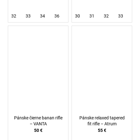
32
33
34
36
38
30
40
31
32
33
34
Pánske čierne banan rifle
Pánske relaxed tapered
– VANTA
fit rifle – Atrum
50 €
55 €