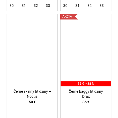
30
31
32
33
36
30
31
32
33
38
AKCIA
59 €
–38 %
Černé skinny fit džíny –
Černé baggy fit džíny
Noctis
Drax
50 €
36 €