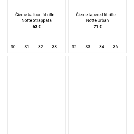
Čierne balloon fit rifle –
Čierne tapered fit rifle –
Notte Strappata
Notte Urban
63 €
71 €
30
31
32
33
34
32
36
33
38
34
36
38