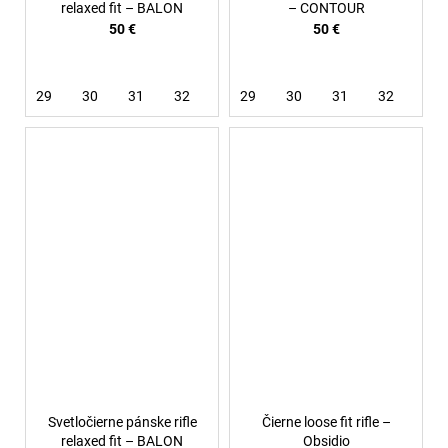
relaxed fit – BALON
– CONTOUR
50 €
50 €
29
30
31
32
33
29
34
30
36
31
32
33
Svetločierne pánske rifle
Čierne loose fit rifle –
relaxed fit – BALON
Obsidio