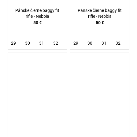
Pánske čierne baggy fit
Pánske čierne baggy fit
rifle - Nebbia
rifle - Nebbia
50 €
50 €
29
30
31
32
33
29
36
30
31
32
33