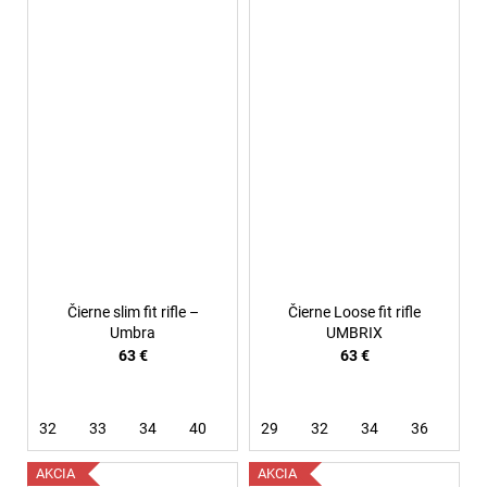
Čierne slim fit rifle –
Čierne Loose fit rifle
Umbra
UMBRIX
63 €
63 €
32
33
34
40
29
32
34
36
AKCIA
AKCIA