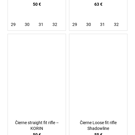
50 €
63 €
29
30
31
32
33
29
34
30
36
31
32
33
Čierne straight fit rifle –
Čierne Loose fit rifle
KORIN
Shadowline
50 €
55 €