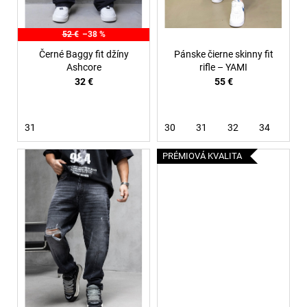
u
k
52 €
–38 %
t
Černé Baggy fit džíny
Pánske čierne skinny fit
o
Ashcore
rifle – YAMI
32 €
55 €
v
31
30
31
32
34
36
PRÉMIOVÁ KVALITA