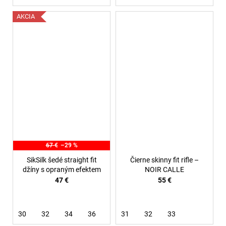
AKCIA
67 €
–29 %
SikSilk šedé straight fit
Čierne skinny fit rifle –
džíny s opraným efektem
NOIR CALLE
47 €
55 €
30
32
34
36
38
31
32
33