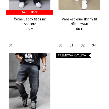
u
k
52 €
–38 %
t
Černé Baggy fit džíny
Pánske čierne skinny fit
o
Ashcore
rifle – YAMI
32 €
55 €
v
31
30
31
32
34
36
PRÉMIOVÁ KVALITA