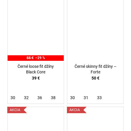
55 €
–29 %
Černé loose fit džíny
Černé skinny fit džíny –
Black Core
Forte
39 €
50 €
30
32
36
38
30
31
33
AKCIA
AKCIA