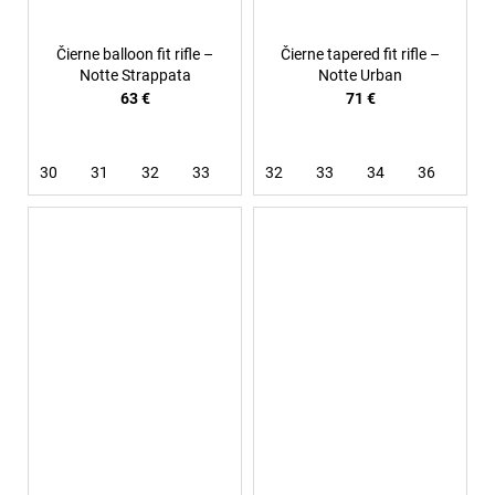
Čierne balloon fit rifle –
Čierne tapered fit rifle –
Notte Strappata
Notte Urban
63 €
71 €
30
31
32
33
34
32
36
33
38
34
36
38