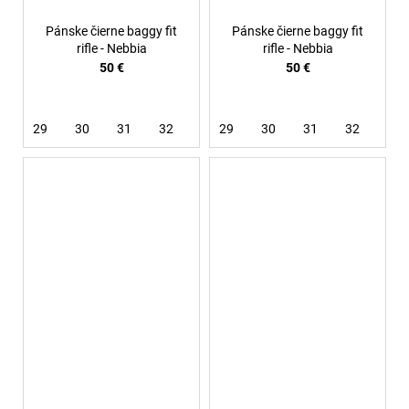
Pánske čierne baggy fit
Pánske čierne baggy fit
rifle - Nebbia
rifle - Nebbia
50 €
50 €
29
30
31
32
33
29
36
30
31
32
33