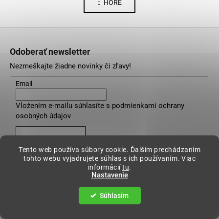
HORE
l
n
k
á
o
d
Z
v
a
a
á
c
Odoberať newsletter
n
p
i
i
Nezmeškajte žiadne novinky či zľavy!
e
ä
e
p
t
Email
r
i
v
Vložením e-mailu súhlasíte s
podmienkami ochrany
e
k
osobných údajov
y
v
PRIHLÁSIŤ SA
ý
Tento web používa súbory cookie. Ďalším prechádzaním
p
tohto webu vyjadrujete súhlas s ich používaním. Viac
i
informácií
tu
.
Nastavenie
s
u
Súhlasím
Informácie pre vás