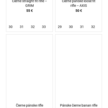
Čierne straight fit rifle –
Čierne pánske loose fit
GRIM
rifle – AXIS
55 €
50 €
30
31
32
33
34
29
36
30
31
32
33
Čierne pánske rifle
Pánske čierne banan rifle