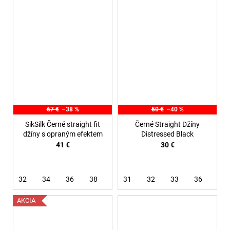
67 €
–38 %
50 €
–40 %
SikSilk Černé straight fit
Černé Straight Džíny
džíny s opraným efektem
Distressed Black
41 €
30 €
32
34
36
38
31
32
33
36
AKCIA