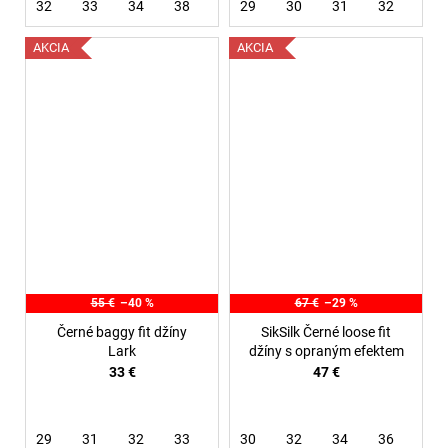
32
33
34
38
40
29
30
31
32
34
AKCIA
AKCIA
55 €
–40 %
67 €
–29 %
Černé baggy fit džíny
SikSilk Černé loose fit
Lark
džíny s opraným efektem
33 €
47 €
29
31
32
33
34
30
32
34
36
38