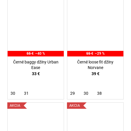
55 €
–40 %
55 €
–29 %
Černé baggy džíny Urban
Černé loose fit džíny
Ease
Norvane
33 €
39 €
30
31
29
30
38
AKCIA
AKCIA