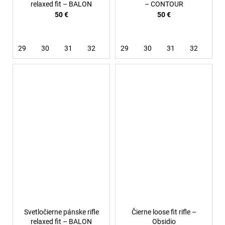
relaxed fit – BALON
– CONTOUR
50 €
50 €
29
30
31
32
33
29
34
30
36
31
32
33
Svetločierne pánske rifle
Čierne loose fit rifle –
relaxed fit – BALON
Obsidio