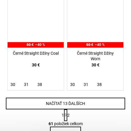
50 €
–40 %
50 €
–40 %
Černé Straight Džíny Coal
Černé Straight Džíny
Worn
30 €
30 €
30
31
38
30
31
38
NAČÍTAŤ 13 ĎALŠÍCH
S
1
2
t
O
r
61
položiek celkom
v
á