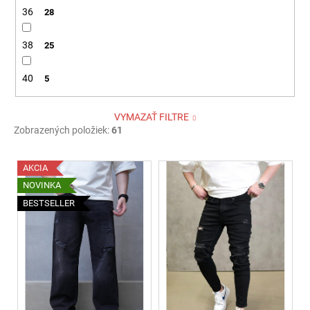
36
28
38
25
40
5
VYMAZAŤ FILTRE
Zobrazených položiek:
61
V
AKCIA
ý
NOVINKA
p
BESTSELLER
i
s
p
r
o
d