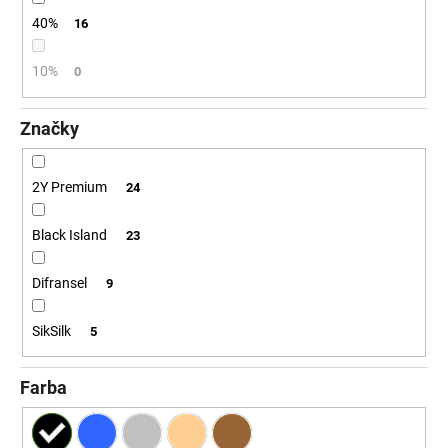
č
a
40%
16
m
e
10%
0
Značky
2Y Premium
24
Black Island
23
Difransel
9
SikSilk
5
Farba