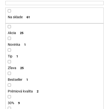
u
á
k
j
t
Na sklade
61
s
o
ť
v
?
Akcia
25
Novinka
1
Tip
HĽADAŤ
1
Zľava
25
O
Bestseller
1
d
p
Prémiová kvalita
2
o
r
30%
9
ú