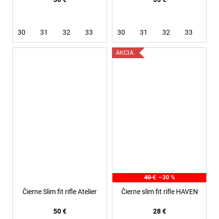
30
31
32
33
34
30
36
31
38
32
33
36
AKCIA
40 €
–30 %
Čierne Slim fit rifle Atelier
Čierne slim fit rifle HAVEN
50 €
28 €