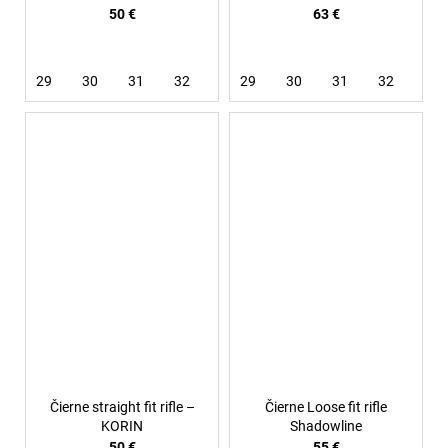
50 €
63 €
29
30
31
32
33
29
34
30
36
31
32
33
Čierne straight fit rifle –
Čierne Loose fit rifle
KORIN
Shadowline
50 €
55 €