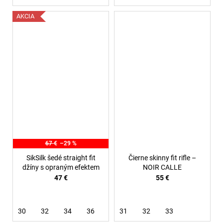
AKCIA
67 €
–29 %
SikSilk šedé straight fit
Čierne skinny fit rifle –
džíny s opraným efektem
NOIR CALLE
47 €
55 €
30
32
34
36
38
31
32
33