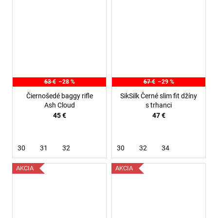
63 €
–28 %
67 €
–29 %
Čiernošedé baggy rifle
SikSilk Černé slim fit džíny
Ash Cloud
s trhanci
45 €
47 €
30
31
32
30
32
34
AKCIA
AKCIA