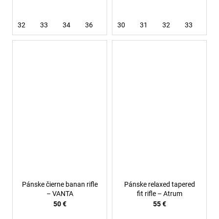
32
33
34
36
38
30
40
31
32
33
34
Pánske čierne banan rifle
Pánske relaxed tapered
– VANTA
fit rifle – Atrum
50 €
55 €