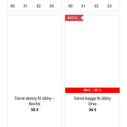
30
31
32
33
36
30
31
32
33
38
AKCIA
59 €
–38 %
Černé skinny fit džíny –
Černé baggy fit džíny
Noctis
Drax
50 €
36 €