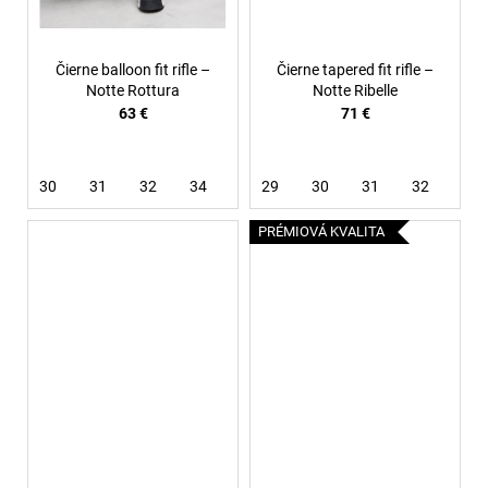
Čierne balloon fit rifle –
Čierne tapered fit rifle –
Notte Rottura
Notte Ribelle
63 €
71 €
30
31
32
34
36
29
38
30
31
32
33
PRÉMIOVÁ KVALITA