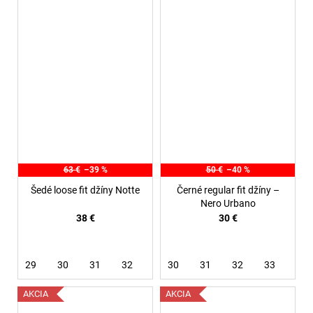
63 €
–39 %
50 €
–40 %
Šedé loose fit džíny Notte
Černé regular fit džíny –
Nero Urbano
38 €
30 €
29
30
31
32
30
31
32
33
AKCIA
AKCIA