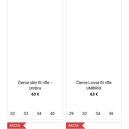
Čierne slim fit rifle –
Čierne Loose fit rifle
Umbra
UMBRIX
63 €
63 €
32
33
34
40
29
32
34
36
AKCIA
AKCIA