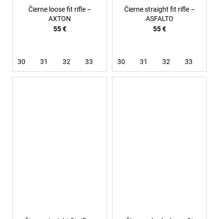
Čierne loose fit rifle –
Čierne straight fit rifle –
AXTON
ASFALTO
55 €
55 €
30
31
32
33
34
30
36
31
38
32
33
34