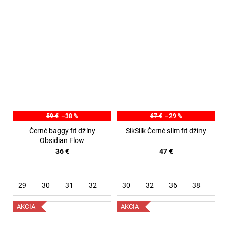
59 €
–38 %
67 €
–29 %
Černé baggy fit džíny
SikSilk Černé slim fit džíny
Obsidian Flow
36 €
47 €
29
30
31
32
30
32
36
38
AKCIA
AKCIA