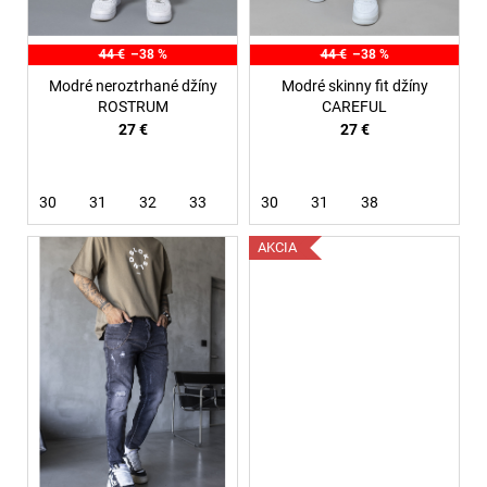
u
k
44 €
–38 %
44 €
–38 %
t
Modré neroztrhané džíny
Modré skinny fit džíny
o
ROSTRUM
CAREFUL
27 €
27 €
v
30
31
32
33
30
31
38
AKCIA