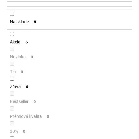
u
á
k
j
t
Na sklade
8
s
o
ť
v
?
Akcia
6
Novinka
0
Tip
HĽADAŤ
0
Zľava
6
O
Bestseller
0
d
p
Prémiová kvalita
0
o
r
30%
0
ú