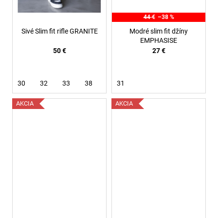
44 €
–38 %
Sivé Slim fit rifle GRANITE
Modré slim fit džíny
EMPHASISE
50 €
27 €
30
32
33
38
31
AKCIA
AKCIA