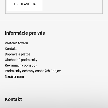
PRIHLÁSIŤ SA
k
y
v
ý
p
i
Informácie pre vás
s
u
Vrátenie tovaru
Kontakt
Doprava a platba
Obchodné podmienky
Reklamačný poriadok
Podmienky ochrany osobných údajov
Napíšte nám
Kontakt