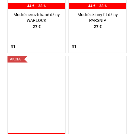
44 €
–38 %
44 €
–38 %
Modré neroztrhané džíny
Modré skinny fit džíny
WARLOCK
PARSNIP
27 €
27 €
31
31
AKCIA