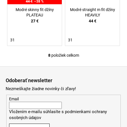
44 €
–38 %
Modré skinny fit džíny
Modré straight m fit džíny
PLATEAU
HEAVILY
27 €
44 €
31
31
8
položiek celkom
O
v
Z
l
á
á
Odoberať newsletter
d
p
a
Nezmeškajte žiadne novinky či zľavy!
ä
c
t
Email
i
i
e
Vložením e-mailu súhlasíte s
podmienkami ochrany
e
p
osobných údajov
r
v