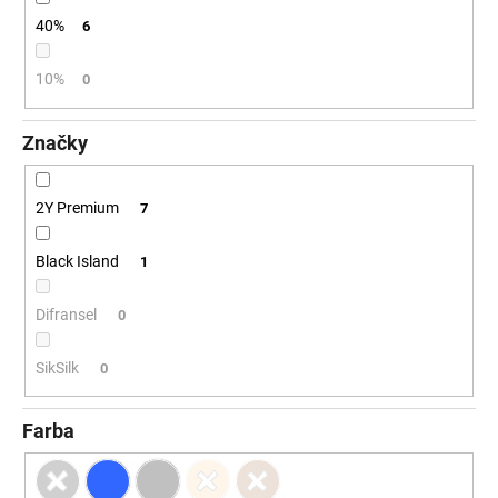
č
a
40%
6
m
e
10%
0
Značky
2Y Premium
7
Black Island
1
Difransel
0
SikSilk
0
Farba