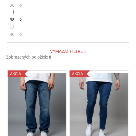
36
0
38
2
40
0
VYMAZAŤ FILTRE
Zobrazených položiek:
8
V
AKCIA
AKCIA
ý
p
i
s
p
r
o
d