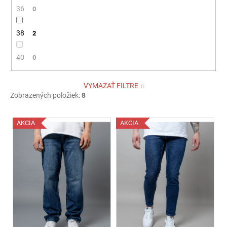
36
0
38
2
40
0
VYMAZAŤ FILTRE
Zobrazených položiek:
8
V
AKCIA
AKCIA
ý
p
i
s
p
r
o
d