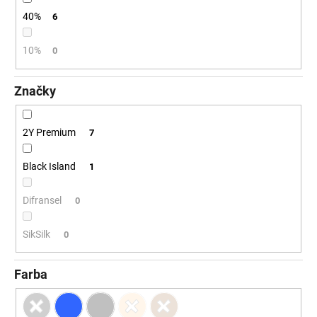
č
a
40%
6
m
e
10%
0
Značky
2Y Premium
7
Black Island
1
Difransel
0
SikSilk
0
Farba