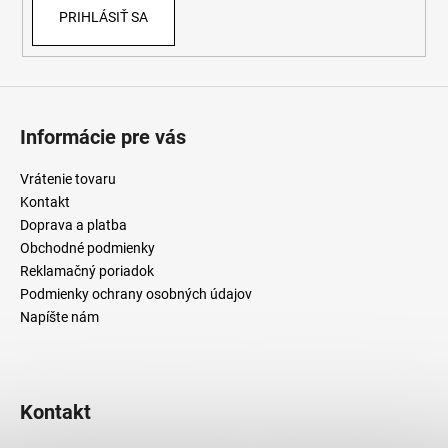
PRIHLÁSIŤ SA
k
y
v
ý
p
i
Informácie pre vás
s
u
Vrátenie tovaru
Kontakt
Doprava a platba
Obchodné podmienky
Reklamačný poriadok
Podmienky ochrany osobných údajov
Napíšte nám
Kontakt