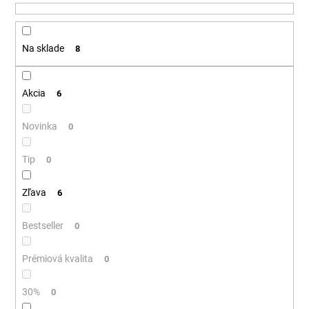
u
á
k
j
t
Na sklade
8
s
o
ť
v
?
Akcia
6
Novinka
0
Tip
HĽADAŤ
0
Zľava
6
O
Bestseller
0
d
p
Prémiová kvalita
0
o
r
30%
0
ú