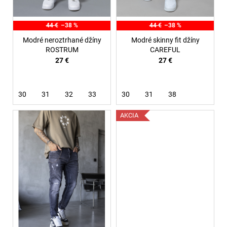
u
k
44 €
–38 %
44 €
–38 %
t
Modré neroztrhané džíny
Modré skinny fit džíny
o
ROSTRUM
CAREFUL
27 €
27 €
v
30
31
32
33
30
31
38
AKCIA