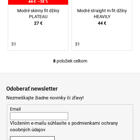
44 €
–38 %
Modré skinny fit džíny
Modré straight m fit džíny
PLATEAU
HEAVILY
27 €
44 €
31
31
8
položiek celkom
O
v
Z
l
á
á
Odoberať newsletter
d
p
a
Nezmeškajte žiadne novinky či zľavy!
ä
c
t
Email
i
i
e
Vložením e-mailu súhlasíte s
podmienkami ochrany
e
p
osobných údajov
r
v