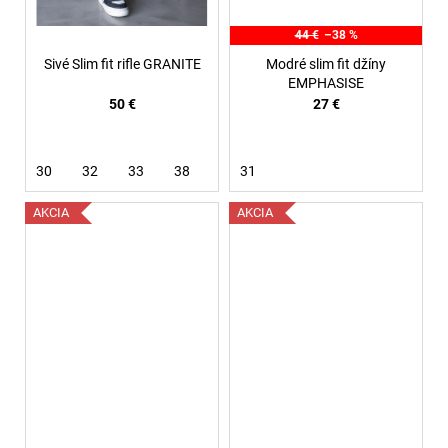
44 €
–38 %
Sivé Slim fit rifle GRANITE
Modré slim fit džíny
EMPHASISE
50 €
27 €
30
32
33
38
31
AKCIA
AKCIA