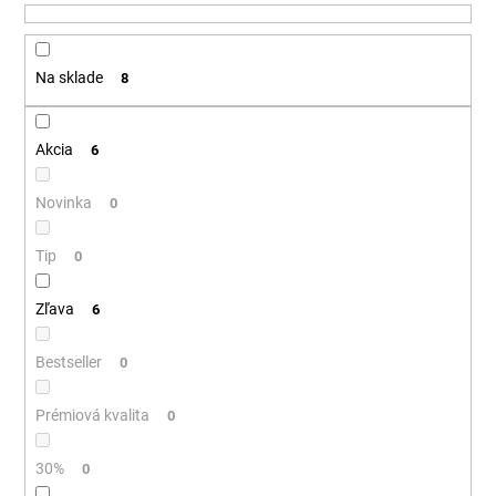
u
á
k
j
t
Na sklade
8
s
o
ť
v
?
Akcia
6
Novinka
0
Tip
HĽADAŤ
0
Zľava
6
O
Bestseller
0
d
p
Prémiová kvalita
0
o
r
30%
0
ú