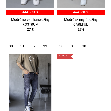
u
k
44 €
–38 %
44 €
–38 %
t
Modré neroztrhané džíny
Modré skinny fit džíny
o
ROSTRUM
CAREFUL
27 €
27 €
v
30
31
32
33
30
31
38
AKCIA