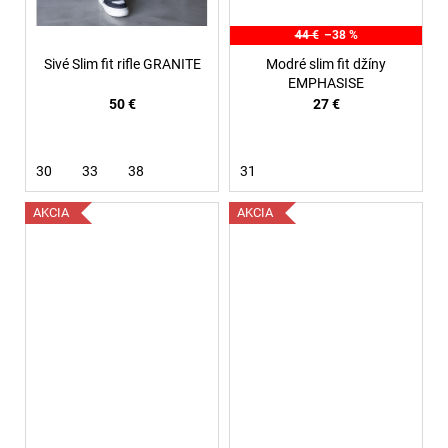
44 €
–38 %
Sivé Slim fit rifle GRANITE
Modré slim fit džíny
EMPHASISE
50 €
27 €
30
33
38
31
AKCIA
AKCIA