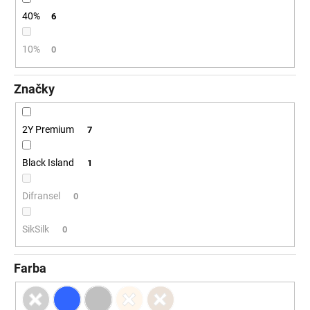
č
a
40%
6
m
e
10%
0
Značky
2Y Premium
7
Black Island
1
Difransel
0
SikSilk
0
Farba