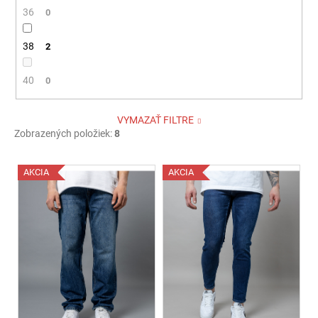
36
0
38
2
40
0
VYMAZAŤ FILTRE
Zobrazených položiek:
8
V
AKCIA
AKCIA
ý
p
i
s
p
r
o
d