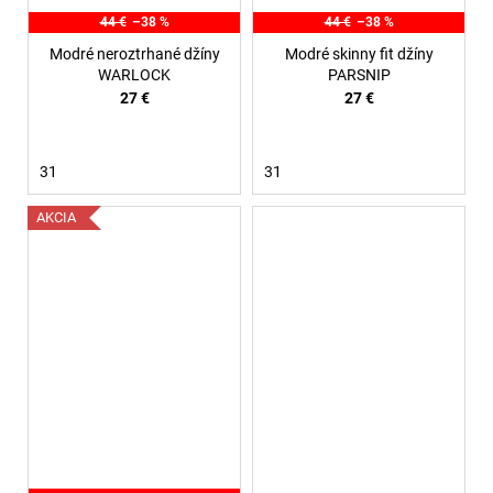
44 €
–38 %
44 €
–38 %
Modré neroztrhané džíny
Modré skinny fit džíny
WARLOCK
PARSNIP
27 €
27 €
31
31
AKCIA