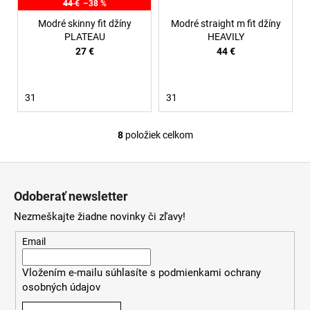
44 €
–38 %
Modré skinny fit džíny
Modré straight m fit džíny
PLATEAU
HEAVILY
27 €
44 €
31
31
8
položiek celkom
O
v
Z
l
á
á
Odoberať newsletter
d
p
a
Nezmeškajte žiadne novinky či zľavy!
ä
c
t
Email
i
i
e
Vložením e-mailu súhlasíte s
podmienkami ochrany
e
p
osobných údajov
r
v