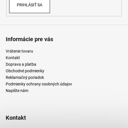
PRIHLÁSIŤ SA
k
y
v
ý
p
i
Informácie pre vás
s
u
Vrátenie tovaru
Kontakt
Doprava a platba
Obchodné podmienky
Reklamačný poriadok
Podmienky ochrany osobných údajov
Napíšte nám
Kontakt