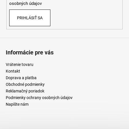
osobných údajov
r
v
PRIHLÁSIŤ SA
k
y
v
ý
p
i
Informácie pre vás
s
u
Vrátenie tovaru
Kontakt
Doprava a platba
Obchodné podmienky
Reklamačný poriadok
Podmienky ochrany osobných údajov
Napíšte nám