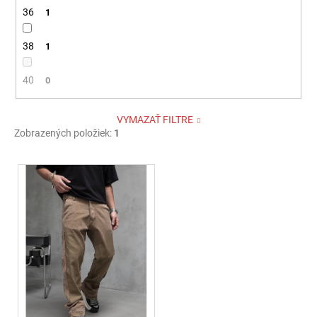
36
1
38
1
40
0
VYMAZAŤ FILTRE
Zobrazených položiek:
1
V
ý
p
i
s
p
r
o
d