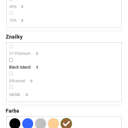
č
a
40%
0
m
e
10%
0
Značky
2Y Premium
0
Black Island
1
Difransel
0
SikSilk
0
Farba