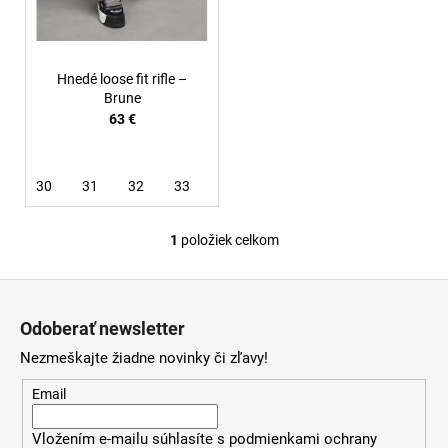
u
k
t
Hnedé loose fit rifle –
o
Brune
63 €
v
30
31
32
33
34
36
38
1
položiek celkom
O
v
Z
l
á
á
Odoberať newsletter
d
p
a
Nezmeškajte žiadne novinky či zľavy!
ä
c
t
Email
i
i
e
Vložením e-mailu súhlasíte s
podmienkami ochrany
e
p