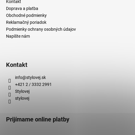
č
Kontakt
a
Doprava a platba
m
Obchodné podmienky
e
Reklamačný poriadok
Podmienky ochrany osobných údajov
Napíšte nám
Kontakt
info
@
stylovej.sk
+421 2 / 3332 2991
Stylovej
stylovej
Prijímame online platby