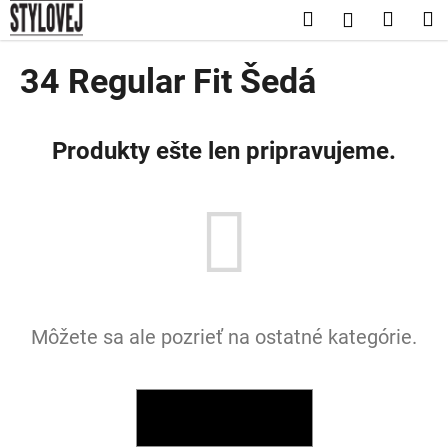
K
Prejsť
Hľadať
Nákup
M
Prihláseni
na
o
obsah
Späť
Späť
košík
š
34 Regular Fit Šedá
í
Č
k
o
Produkty ešte len pripravujeme.
p
o
t
r
e
b
u
Môžete sa ale pozrieť na ostatné kategórie.
j
e
t
e
SPÄŤ DO OBCHODU
n