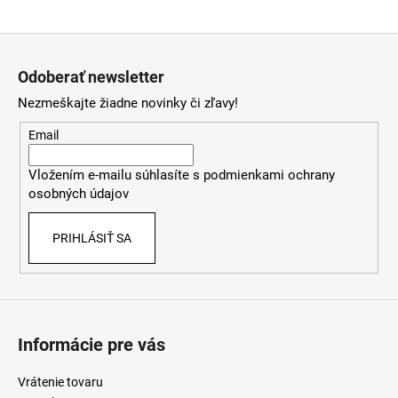
á
Z
j
á
s
Odoberať newsletter
p
ť
Nezmeškajte žiadne novinky či zľavy!
ä
?
t
Email
i
Vložením e-mailu súhlasíte s
podmienkami ochrany
e
osobných údajov
HĽADAŤ
PRIHLÁSIŤ SA
O
d
p
o
Informácie pre vás
r
ú
Vrátenie tovaru