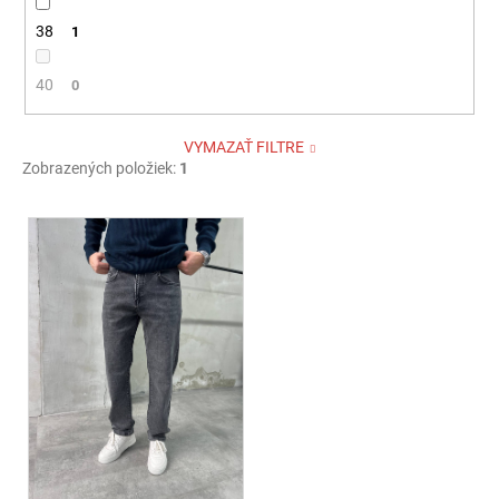
38
1
40
0
VYMAZAŤ FILTRE
Zobrazených položiek:
1
V
ý
p
i
s
p
r
o
d
u