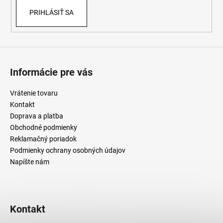
v
PRIHLÁSIŤ SA
k
y
v
ý
p
i
Informácie pre vás
s
u
Vrátenie tovaru
Kontakt
Doprava a platba
Obchodné podmienky
Reklamačný poriadok
Podmienky ochrany osobných údajov
Napíšte nám
Kontakt