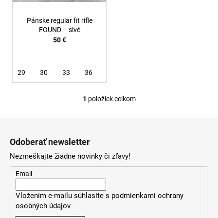
k
t
Pánske regular fit rifle
o
FOUND – sivé
50 €
v
29
30
33
36
38
1
položiek celkom
O
v
Z
l
á
á
Odoberať newsletter
d
p
a
Nezmeškajte žiadne novinky či zľavy!
ä
c
t
Email
i
i
e
Vložením e-mailu súhlasíte s
podmienkami ochrany
e
p
osobných údajov
r