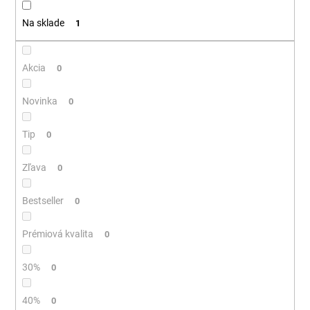
t
á
Na sklade
1
o
j
v
s
ť
Akcia
0
?
Novinka
0
Tip
0
HĽADAŤ
Zľava
0
Bestseller
0
O
d
Prémiová kvalita
0
p
o
30%
0
r
ú
40%
0