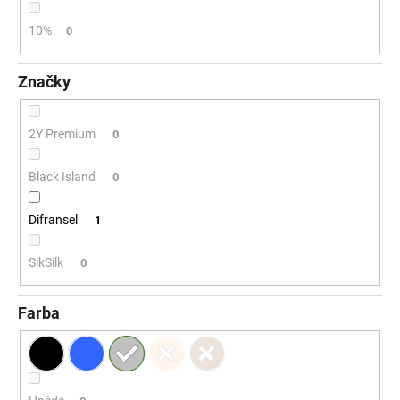
č
a
10%
0
m
e
Značky
2Y Premium
0
Black Island
0
Difransel
1
SikSilk
0
Farba