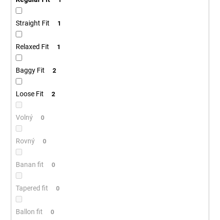
Straight Fit
1
Relaxed Fit
1
Baggy Fit
2
Loose Fit
2
Volný
0
Rovný
0
Banan fit
0
Tapered fit
0
Ballon fit
0