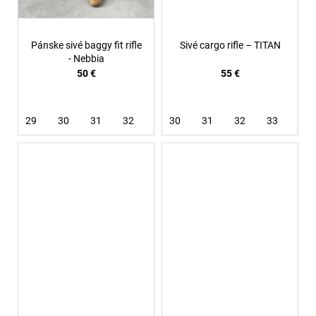
Pánske sivé baggy fit rifle
Sivé cargo rifle – TITAN
- Nebbia
50 €
55 €
29
30
31
32
33
30
34
31
36
32
33
34