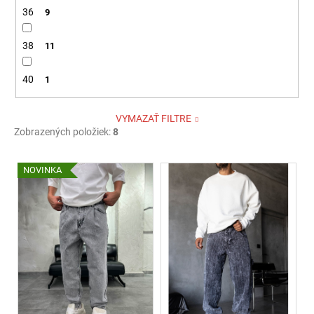
36
9
38
11
40
1
VYMAZAŤ FILTRE
Zobrazených položiek:
8
V
NOVINKA
ý
p
i
s
p
r
o
d