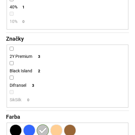
č
a
40%
1
m
e
10%
0
Značky
2Y Premium
3
Black Island
2
Difransel
3
SikSilk
0
Farba