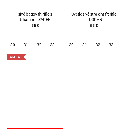
sivé baggy fit rifle s
Svetlosivé straight fit rifle
trháním – ZAREK
– LORAN
55 €
55 €
30
31
32
33
34
30
36
31
38
32
33
34
AKCIA