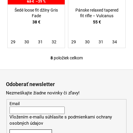
63 €
–39 %
Šedé loose fit džíny Gris
Pánske relaxed tapered
Fade
fit rifle – Vulcanus
38 €
55 €
29
30
31
32
33
29
34
30
36
31
34
8
položiek celkom
O
v
Z
l
á
á
Odoberať newsletter
d
p
a
Nezmeškajte žiadne novinky či zľavy!
ä
c
t
Email
i
i
e
Vložením e-mailu súhlasíte s
podmienkami ochrany
e
p
osobných údajov
r
v