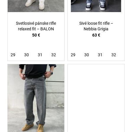
u
k
t
Svetlosivé pánske rifle
Sivé loose fit rifle –
o
relaxed fit – BALON
Nebbia Grigia
50 €
63 €
v
29
30
31
32
33
29
34
30
36
31
32
33