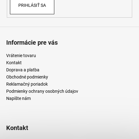
PRIHLÁSIŤ SA
k
y
v
ý
p
i
Informácie pre vás
s
u
Vrátenie tovaru
Kontakt
Doprava a platba
Obchodné podmienky
Reklamačný poriadok
Podmienky ochrany osobných údajov
Napíšte nám
Kontakt