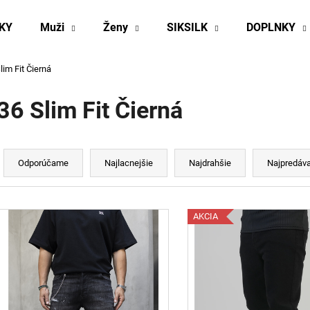
KY
Muži
Ženy
SIKSILK
DOPLNKY
lim Fit Čierná
Čo potrebujete nájsť?
36 Slim Fit Čierná
HĽADAŤ
R
a
Odporúčame
Najlacnejšie
Najdrahšie
Najpredáva
d
Odporúčame
e
V
n
AKCIA
ý
p
e
p
s
r
p
o