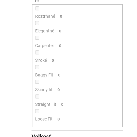
Roztrhané
0
Elegantné
0
Carpenter
0
Široké
0
Baggy Fit
0
Skinny fit
0
Straight Fit
0
Loose Fit
0
Veľkosť