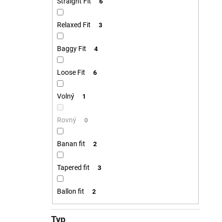
Straight Fit
6
Relaxed Fit
3
Baggy Fit
4
Loose Fit
6
Volný
1
Rovný
0
Banan fit
2
Tapered fit
3
Ballon fit
2
Typ