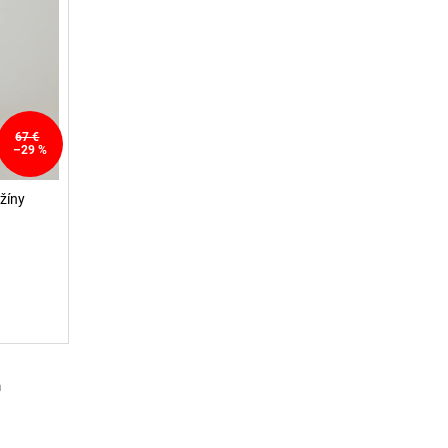
67 €
–29 %
džíny
m