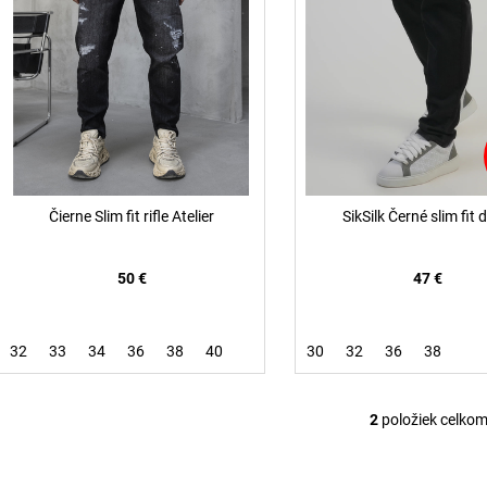
r
d
o
u
d
k
u
t
k
o
t
v
o
v
Čierne Slim fit rifle Atelier
SikSilk Černé slim fit 
50 €
47 €
32
33
34
36
38
40
30
32
36
38
2
položiek celko
O
v
l