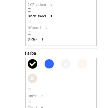
2Y Premium
0
Black Island
1
Difransel
0
SikSilk
1
Farba
Hnědá
0
Čierná
0