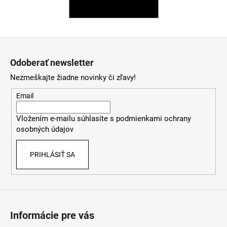
SPÄŤ DO OBCHODU
á
j
s
Z
ť
á
Odoberať newsletter
?
p
Nezmeškajte žiadne novinky či zľavy!
ä
t
Email
i
HĽADAŤ
Vložením e-mailu súhlasíte s
podmienkami ochrany
e
osobných údajov
PRIHLÁSIŤ SA
O
d
p
o
r
Informácie pre vás
ú