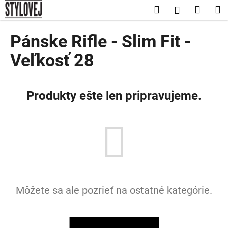
K
Prejsť
Hľadať
Nákup
M
Prihláseni
na
o
obsah
Späť
Späť
košík
š
Pánske Rifle - Slim Fit -
í
Č
Veľkosť 28
k
o
p
Produkty ešte len pripravujeme.
o
t
r
e
b
u
j
e
Môžete sa ale pozrieť na ostatné kategórie.
t
e
n