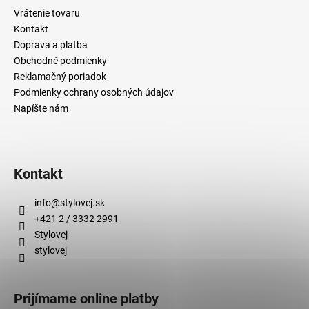
č
Vrátenie tovaru
a
Kontakt
m
Doprava a platba
e
Obchodné podmienky
Reklamačný poriadok
Podmienky ochrany osobných údajov
Napíšte nám
Kontakt
info
@
stylovej.sk
+421 2 / 3332 2991
Stylovej
stylovej
Prijímame online platby