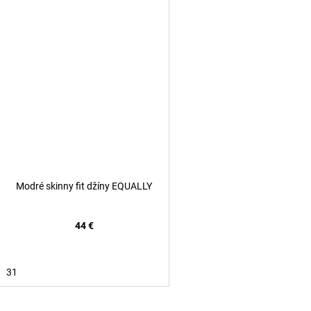
Modré skinny fit džíny EQUALLY
44 €
31