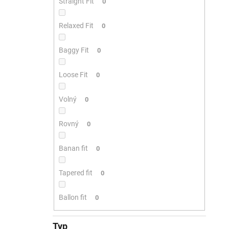
Straight Fit
0
Relaxed Fit
0
Baggy Fit
0
Loose Fit
0
Volný
0
Rovný
0
Banan fit
0
Tapered fit
0
Ballon fit
0
Typ