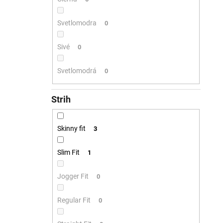
Svetlomodra
0
Sivé
0
Svetlomodrá
0
Strih
Skinny fit
3
Slim Fit
1
Jogger Fit
0
Regular Fit
0