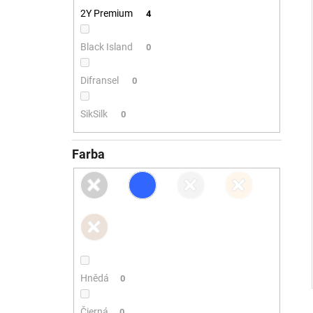
2Y Premium
4
Black Island
0
Difransel
0
SikSilk
0
Farba
Hnědá
0
Čierná
0