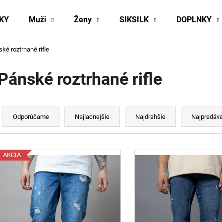
KY
Muži
Ženy
SIKSILK
DOPLNKY
ké roztrhané rifle
Čo potrebujete nájsť?
Pánské roztrhané rifle
HĽADAŤ
R
a
Odporúčame
Najlacnejšie
Najdrahšie
Najpredáva
d
Odporúčame
e
V
n
AKCIA
ý
p
e
p
s
r
p
o