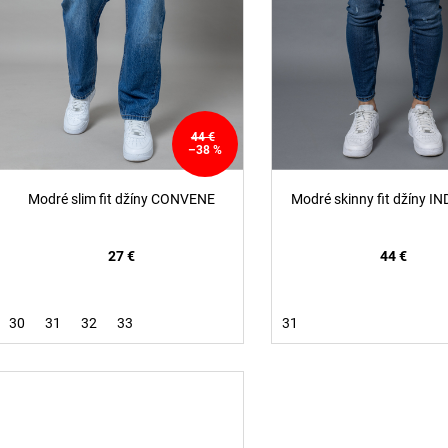
r
d
o
u
d
k
u
t
k
o
t
44 €
v
–38 %
o
v
Modré slim fit džíny CONVENE
Modré skinny fit džíny I
27 €
44 €
30
31
32
33
31