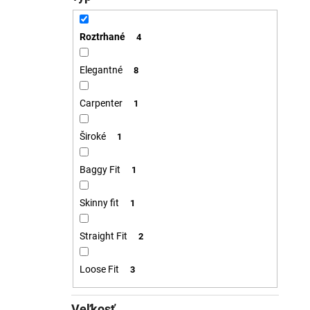
Roztrhané
4
Elegantné
8
Carpenter
1
Široké
1
Baggy Fit
1
Skinny fit
1
Straight Fit
2
Loose Fit
3
Veľkosť