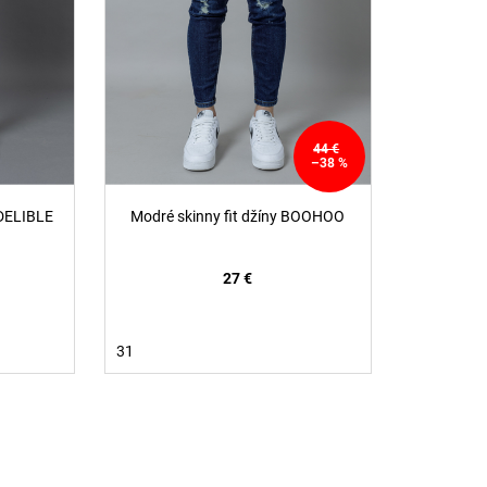
44 €
–38 %
NDELIBLE
Modré skinny fit džíny BOOHOO
27 €
31