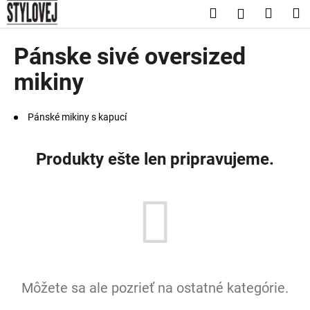
K
Prejsť
Hľadať
Nákup
M
Prihláseni
na
o
obsah
Späť
Späť
košík
š
Pánske sivé oversized
í
Č
mikiny
k
o
p
Pánské mikiny s kapucí
o
t
Produkty ešte len pripravujeme.
r
e
b
u
j
e
t
Môžete sa ale pozrieť na ostatné kategórie.
e
n