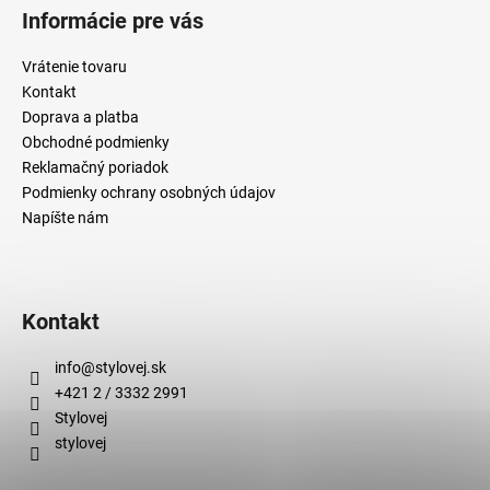
č
Informácie pre vás
a
m
Vrátenie tovaru
e
Kontakt
Doprava a platba
Obchodné podmienky
Reklamačný poriadok
Podmienky ochrany osobných údajov
Napíšte nám
Kontakt
info
@
stylovej.sk
+421 2 / 3332 2991
Stylovej
stylovej