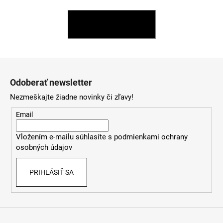
á
j
SPÄŤ DO OBCHODU
s
ť
Z
?
á
Odoberať newsletter
p
Nezmeškajte žiadne novinky či zľavy!
ä
t
Email
HĽADAŤ
i
Vložením e-mailu súhlasíte s
podmienkami ochrany
e
osobných údajov
O
d
PRIHLÁSIŤ SA
p
o
r
ú